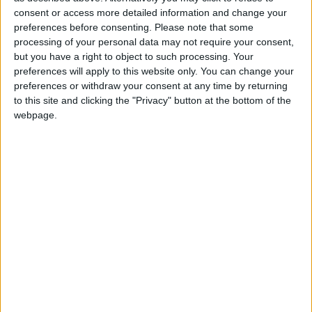
consent or access more detailed information and change your
+20
hace 2 meses
preferences before consenting.
Please note that some
Entrar en las mejores puntuaciones de la semana
processing of your personal data may not require your consent,
Información sobre la réputación
Mostrar todo
+2
Terminar una partida
hace 2 meses
but you have a right to object to such processing. Your
+20
preferences will apply to this website only. You can change your
Algunas palabras...
hace 2 meses
preferences or withdraw your consent at any time by returning
Entrar en las mejores puntuaciones de la semana
to this site and clicking the "Privacy" button at the bottom of the
+2
palvaropalaciosbatettopppp no ha completado su perfil.
Terminar una partida
hace 2 meses
webpage.
+10
hace 2 meses
Los jugadores que te siguen en favoritos serán advertidos
Entrar en las mejores puntuaciones del día
cuando modifiques este texto.
+10
Ganar una estrella
hace 2 meses
+10
Ganar una estrella
hace 2 meses
Clubes de los cuales
+10
Ganar una estrella
hace 2 meses
palvaropalaciosbatettopppp
es miembro
+2
(0/2)
Terminar una partida
hace 2 meses
🇺🇸 We noticed you’re visiting
palvaropalaciosbatettopppp
no pertenece a
from an English-speaking
ningún club
country
Join our American version now and be