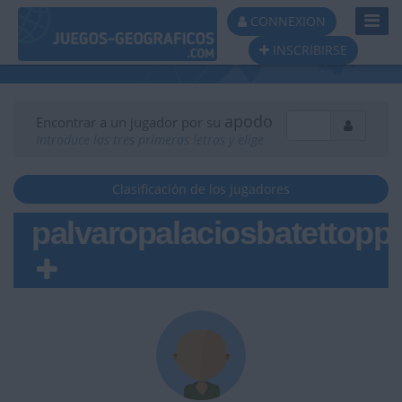
Toggl
CONNEXION
Navig
INSCRIBIRSE
apodo
Encontrar a un jugador por su
Introduce las tres primeras letras y elige
Clasificación de los jugadores
palvaropalaciosbatettopp