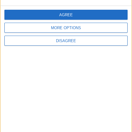
giochi-geografici.com
geoheroes.com
jeux-historiques.com
lemurdelapresse.com
AGREE
jeuxpedago.com
billets-monuments.com
MORE OPTIONS
Protección de datos
DISAGREE
personales
Mapa del sitio
Contacto
Menciones Legales
Colaboración
Boletín de noticias
¿Deseas recibir información sobre este sitio Web?
ENVIAR