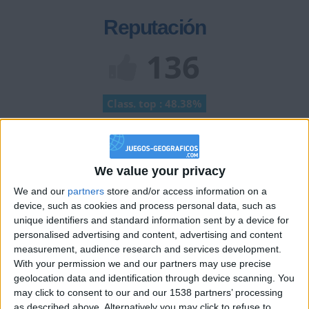
Reputación
136
Class. top : 48.38%
Historial de Reputación
We value your privacy
+2
Terminar una partida
hace 2 meses
We and our
partners
store and/or access information on a
+2
device, such as cookies and process personal data, such as
Terminar una partida
hace 2 meses
unique identifiers and standard information sent by a device for
+2
Terminar una partida
hace 2 meses
personalised advertising and content, advertising and content
+2
measurement, audience research and services development.
Terminar una partida
hace 2 meses
With your permission we and our partners may use precise
+40
hace 2 meses
geolocation data and identification through device scanning. You
Entrar en las mejores puntuaciones del mes
may click to consent to our and our 1538 partners’ processing
+2
Terminar una partida
hace 2 meses
as described above. Alternatively you may click to refuse to