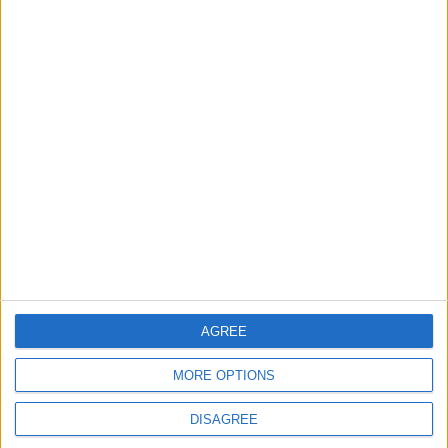
Informar de un error
juegos-geograficos.com
geographie-spiele.com
giochi-geografici.com
geoheroes.com
jeux-historiques.com
lemurdelapresse.com
jeuxpedago.com
billets-monuments.com
AGREE
Protección de datos
personales
MORE OPTIONS
Mapa del sitio
Contacto
DISAGREE
Menciones Legales