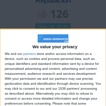
Reputación
126
Class. top : 50.3%
Historial de Reputación
We value your privacy
Información sobre la réputación
Mostrar todo
We and our
partners
store and/or access information on a
device, such as cookies and process personal data, such as
Algunas palabras...
unique identifiers and standard information sent by a device for
personalised advertising and content, advertising and content
measurement, audience research and services development.
Korgan no ha completado su perfil.
With your permission we and our partners may use precise
Los jugadores que te siguen en favoritos serán advertidos
geolocation data and identification through device scanning. You
cuando modifiques este texto.
may click to consent to our and our 1538 partners’ processing
as described above. Alternatively you may click to refuse to
consent or access more detailed information and change your
preferences before consenting.
Please note that some