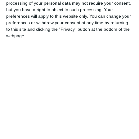
Korgan
Clubes de los cuales
es miembro (0/2)
processing of your personal data may not require your consent,
Korgan
but you have a right to object to such processing. Your
no pertenece a ningún club
preferences will apply to this website only. You can change your
preferences or withdraw your consent at any time by returning
to this site and clicking the "Privacy" button at the bottom of the
webpage.
Miembro desde: :
27-05-2026
Comentarios :
0
Juegos llevados a cabo :
3
🇺🇸 We noticed you’re visiting
Partidas jugadas :
3
from an English-speaking
country
Número de estrellas :
6
Join our American version now and be
Media en % de puntuación max. :
76.30%
among the firsts to submit your score
on our leaderboards!
En la lista de las mejores partidas :
0
No está entre los favoritos de nadie