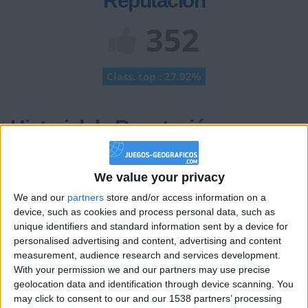
Reputación
352
Class. top : 27.02%
Historial de Reputación
Información sobre la réputación
Mostrar todo
We value your privacy
Algunas palabras...
We and our
partners
store and/or access information on a
device, such as cookies and process personal data, such as
Migel12 no ha completado su perfil.
unique identifiers and standard information sent by a device for
personalised advertising and content, advertising and content
Los jugadores que te siguen en favoritos serán advertidos
cuando modifiques este texto.
measurement, audience research and services development.
With your permission we and our partners may use precise
geolocation data and identification through device scanning. You
may click to consent to our and our 1538 partners’ processing