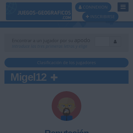
Toggl
CONNEXION
Navig
INSCRIBIRSE
apodo
Encontrar a un jugador por su
Introduce las tres primeras letras y elige
Clasificación de los jugadores
Migel12