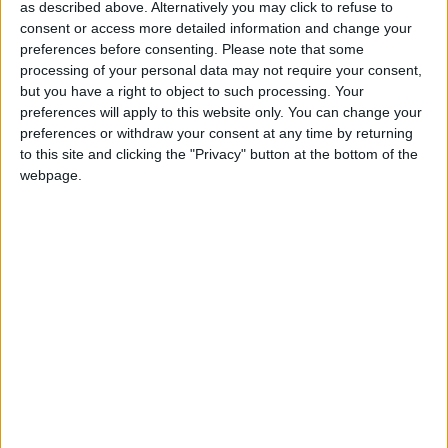
Migel12
Clubes de los cuales
es miembro
as described above. Alternatively you may click to refuse to
(0/2)
consent or access more detailed information and change your
preferences before consenting.
Please note that some
Migel12
no pertenece a ningún club
processing of your personal data may not require your consent,
but you have a right to object to such processing. Your
preferences will apply to this website only. You can change your
preferences or withdraw your consent at any time by returning
Miembro desde: :
26-05-2026
to this site and clicking the "Privacy" button at the bottom of the
webpage.
Comentarios :
0
Juegos llevados a cabo :
8
Partidas jugadas :
21
Número de estrellas :
9
Media en % de puntuación max. :
67.12%
🇺🇸 We noticed you’re visiting
from an English-speaking
En la lista de las mejores partidas :
0
country
Está entre los favoritos de
1
jugadores
Join our American version now and be