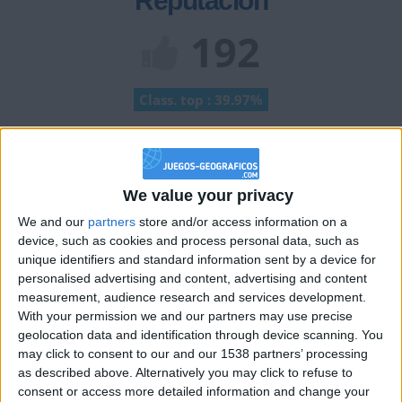
Reputación
192
Class. top : 39.97%
Historial de Reputación
We value your privacy
+2
Terminar una partida
hace 2 meses
We and our
partners
store and/or access information on a
+2
Terminar una partida
hace 2 meses
device, such as cookies and process personal data, such as
+2
unique identifiers and standard information sent by a device for
Terminar una partida
hace 2 meses
personalised advertising and content, advertising and content
+2
Terminar una partida
hace 2 meses
measurement, audience research and services development.
+2
With your permission we and our partners may use precise
Terminar una partida
hace 2 meses
geolocation data and identification through device scanning. You
+2
Terminar una partida
hace 2 meses
may click to consent to our and our 1538 partners’ processing
+2
as described above. Alternatively you may click to refuse to
Terminar una partida
hace 2 meses
consent or access more detailed information and change your
+20
hace 2 meses