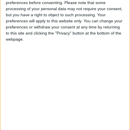
preferences before consenting.
Please note that some
Entrar en las mejores puntuaciones de la semana
Información sobre la réputación
Mostrar todo
processing of your personal data may not require your consent,
+2
Terminar una partida
hace 2 meses
but you have a right to object to such processing. Your
Algunas palabras...
preferences will apply to this website only. You can change your
+2
Terminar una partida
hace 2 meses
preferences or withdraw your consent at any time by returning
+20
hace 2 meses
to this site and clicking the "Privacy" button at the bottom of the
que-sí-hombre no ha completado su perfil.
Entrar en las mejores puntuaciones de la semana
webpage.
+2
Los jugadores que te siguen en favoritos serán advertidos
Terminar una partida
hace 2 meses
cuando modifiques este texto.
+10
hace 2 meses
Entrar en las mejores puntuaciones del día
+2
Terminar una partida
hace 2 meses
que-sí-hombre
Clubes de los cuales
es
miembro (0/2)
que-sí-hombre
no pertenece a ningún club
🇺🇸 We noticed you’re visiting
from an English-speaking
country
Miembro desde: :
25-05-2026
Join our American version now and be
among the firsts to submit your score
Comentarios :
0