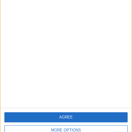
Mejor
Thème
Nombre
resultados
Ciudades de Espana
106793
1
Espana
Informar de un error
juegos-geograficos.com
geographie-spiele.com
giochi-geografici.com
geoheroes.com
AGREE
jeux-historiques.com
lemurdelapresse.com
MORE OPTIONS