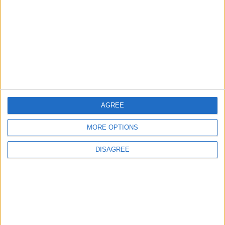
juegos-geograficos.com
geographie-spiele.com
giochi-geografici.com
geoheroes.com
jeux-historiques.com
lemurdelapresse.com
jeuxpedago.com
billets-monuments.com
AGREE
Protección de datos
MORE OPTIONS
personales
Mapa del sitio
DISAGREE
Contacto
Menciones Legales
Colaboración
Boletín de noticias