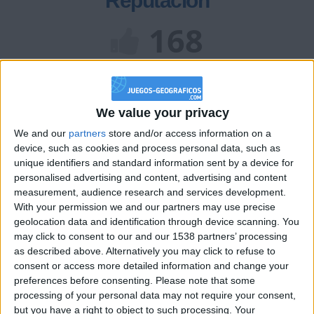
Reputación
168
Class. top : 43.31%
We value your privacy
Historial de Reputación
We and our
partners
store and/or access information on a
device, such as cookies and process personal data, such as
Información sobre la réputación
Mostrar todo
unique identifiers and standard information sent by a device for
personalised advertising and content, advertising and content
Algunas palabras...
measurement, audience research and services development.
With your permission we and our partners may use precise
rsiauh no ha completado su perfil.
geolocation data and identification through device scanning. You
may click to consent to our and our 1538 partners’ processing
Los jugadores que te siguen en favoritos serán advertidos
as described above. Alternatively you may click to refuse to
cuando modifiques este texto.
consent or access more detailed information and change your
preferences before consenting.
Please note that some
processing of your personal data may not require your consent,
but you have a right to object to such processing. Your