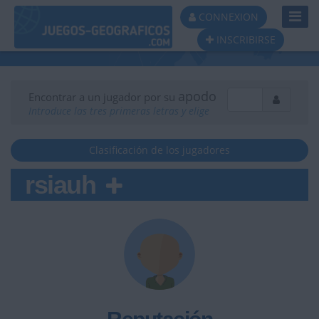
Toggl
CONNEXION
Navig
INSCRIBIRSE
apodo
Encontrar a un jugador por su
Introduce las tres primeras letras y elige
Clasificación de los jugadores
rsiauh