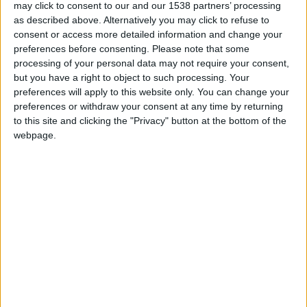
may click to consent to our and our 1538 partners’ processing
as described above. Alternatively you may click to refuse to
batouille49
Clubes de los cuales
es miembro
consent or access more detailed information and change your
(0/2)
preferences before consenting.
Please note that some
batouille49
processing of your personal data may not require your consent,
no pertenece a ningún club
but you have a right to object to such processing. Your
preferences will apply to this website only. You can change your
preferences or withdraw your consent at any time by returning
to this site and clicking the "Privacy" button at the bottom of the
Miembro desde: :
20-05-2026
webpage.
Comentarios :
0
Juegos llevados a cabo :
10
Partidas jugadas :
15
Número de estrellas :
29
Media en % de puntuación max. :
100%
🇺🇸 We noticed you’re visiting
En la lista de las mejores partidas :
0