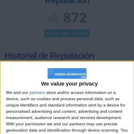
Reputación
872
Class. top : 12.89%
Historial de Reputación
-10
Salir de un club
hace 2 meses
Información sobre la réputación
Mostrar todo
We value your privacy
Algunas palabras...
We and our
partners
store and/or access information on a
device, such as cookies and process personal data, such as
unique identifiers and standard information sent by a device for
batouille49 no ha completado su perfil.
personalised advertising and content, advertising and content
Los jugadores que te siguen en favoritos serán advertidos
measurement, audience research and services development.
cuando modifiques este texto.
With your permission we and our partners may use precise
geolocation data and identification through device scanning. You