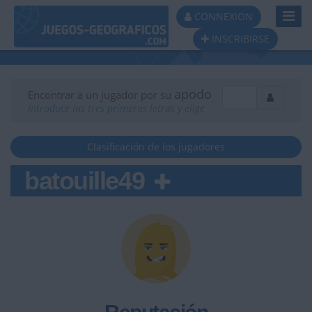
Toggl
CONNEXION
Navig
INSCRIBIRSE
apodo
Encontrar a un jugador por su
Introduce las tres primeras letras y elige
Clasificación de los jugadores
batouille49