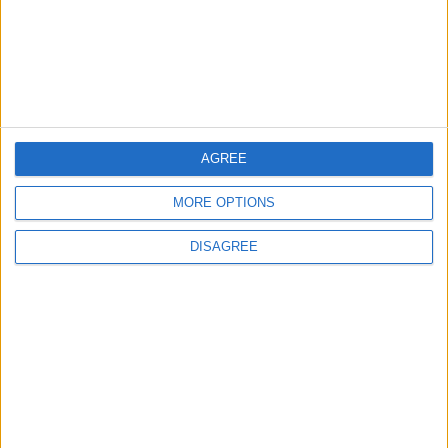
Informar de un error
juegos-geograficos.com
geographie-spiele.com
giochi-geografici.com
geoheroes.com
AGREE
jeux-historiques.com
lemurdelapresse.com
MORE OPTIONS
jeuxpedago.com
billets-monuments.com
DISAGREE
Protección de datos
personales
Mapa del sitio
Contacto
Menciones Legales
Colaboración