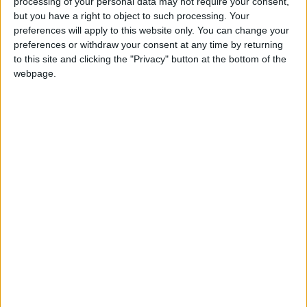
IkervVa
Clubes de los cuales
es miembro (0/2)
processing of your personal data may not require your consent,
but you have a right to object to such processing. Your
IkervVa
no pertenece a ningún club
preferences will apply to this website only. You can change your
preferences or withdraw your consent at any time by returning
to this site and clicking the "Privacy" button at the bottom of the
webpage.
Miembro desde: :
17-05-2026
Comentarios :
0
Juegos llevados a cabo :
3
🇺🇸 We noticed you’re visiting
Partidas jugadas :
4
from an English-speaking
country
Número de estrellas :
6
Join our American version now and be
Media en % de puntuación max. :
78.40%
among the firsts to submit your score
on our leaderboards!
En la lista de las mejores partidas :
0
No está entre los favoritos de nadie