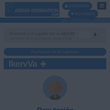
Toggl
CONNEXION
Navig
INSCRIBIRSE
apodo
Encontrar a un jugador por su
Introduce las tres primeras letras y elige
Clasificación de los jugadores
IkervVa