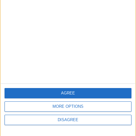
Informar de un error
juegos-geograficos.com
geographie-spiele.com
giochi-geografici.com
geoheroes.com
jeux-historiques.com
lemurdelapresse.com
jeuxpedago.com
billets-monuments.com
AGREE
Protección de datos
MORE OPTIONS
personales
Mapa del sitio
DISAGREE
Contacto
Menciones Legales