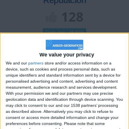
Reputación
128
Class. top : 49.91%
Historial de Reputación
We value your privacy
We and our
partners
store and/or access information on a
Información sobre la réputación
Mostrar todo
device, such as cookies and process personal data, such as
unique identifiers and standard information sent by a device for
Algunas palabras...
personalised advertising and content, advertising and content
measurement, audience research and services development.
IkervVa no ha completado su perfil.
With your permission we and our partners may use precise
geolocation data and identification through device scanning. You
Los jugadores que te siguen en favoritos serán advertidos
may click to consent to our and our 1538 partners’ processing
cuando modifiques este texto.
as described above. Alternatively you may click to refuse to
consent or access more detailed information and change your
preferences before consenting.
Please note that some