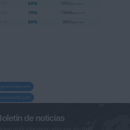
60%
5-23
6422
eme / 12211
70%
5-24
13044
eme / 21107
80%
5-14
3865
eme / 5460
geoheroes.com
-monuments.com
oletín de noticias
eseas recibir información sobre este sitio Web?