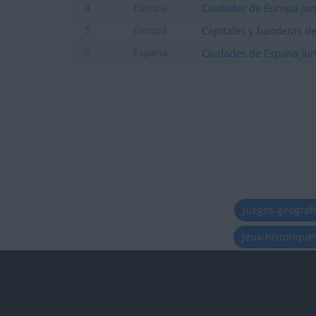
Ciudades de Europa Jun
4
Europa
Capitales y banderas d
5
Europa
Ciudades de Espana Jun
6
Espana
juegos-geograf
jeux-historiqu