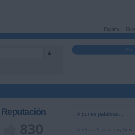
España
Eur
Clas
Reputación
Algunas palabras...
830
Martosky75 no ha completado s