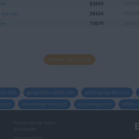
ior
82665
2026-0
e Europa
28424
2026-0
ior
73079
2026-0
Informar de un error
icos.com
geographie-spiele.com
giochi-geografici.com
es.com
lemurdelapresse.com
jeuxpedago.com
billets
Protección de datos
B
personales
¿D
Mapa del sitio