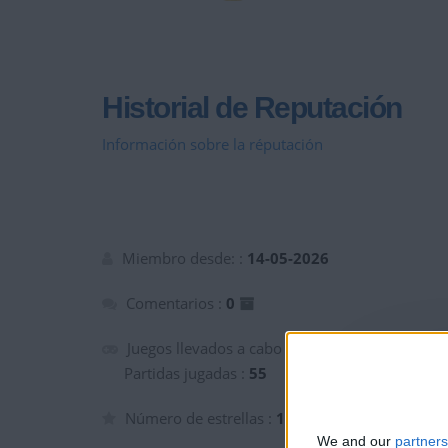
Historial de Reputación
Información sobre la réputación
Miembro desde: :
14-05-2026
Comentarios :
0
Juegos llevados a cabo :
6
Partidas jugadas :
55
Número de estrellas :
14
We and our
partners