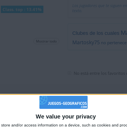
Los jugadores que te siguen en
Class. top : 13.41%
texto.
M
Clubes de los cuales
Mostrar todo
Martosky75
no pertenece 
No está entre los favoritos
We value your privacy
🇺🇸 We noticed you’re visiting from
store and/or access information on a device, such as cookies and pro