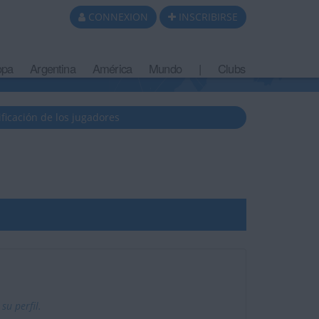
CONNEXION
INSCRIBIRSE
opa
Argentina
América
Mundo
|
Clubs
ificación de los jugadores
u perfil.