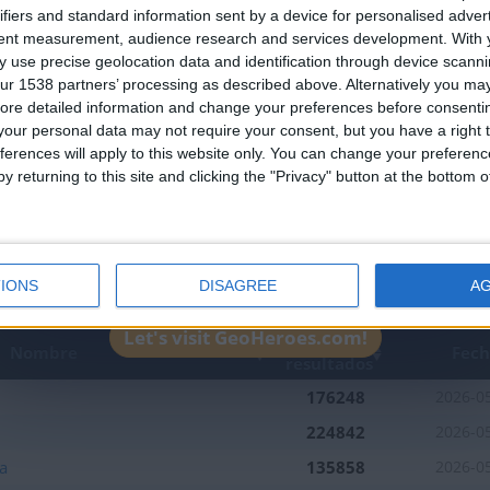
an English-speaking country
ifiers and standard information sent by a device for personalised adver
Join our American version now and be among
tent measurement, audience research and services development.
With 
 use precise geolocation data and identification through device scanni
the firsts to submit your score on our
ur 1538 partners’ processing as described above. Alternatively you may 
leaderboards!
ore detailed information and change your preferences before consenti
our personal data may not require your consent, but you have a right t
ferences will apply to this website only. You can change your preferen
y returning to this site and clicking the "Privacy" button at the bottom
1
1
1
IONS
DISAGREE
A
Let's visit GeoHeroes.com!
Mejor
Nombre
Fec
resultados
176248
2026-0
224842
2026-0
a
135858
2026-0