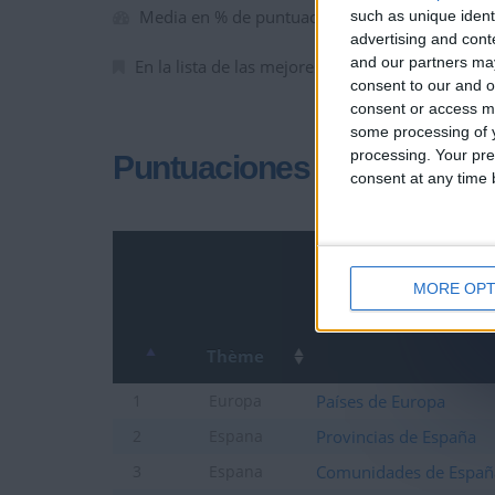
Media en % de puntuación max. :
95.12%
such as unique ident
advertising and con
and our partners may
En la lista de las mejores partidas :
0
consent to our and o
consent or access m
some processing of y
processing. Your pre
Puntuaciones
consent at any time b
MORE OPT
Thème
Países de Europa
1
Europa
Provincias de España
2
Espana
Comunidades de Españ
3
Espana