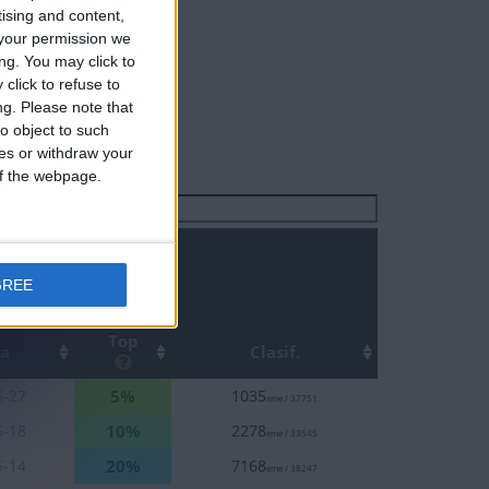
tising and content,
your permission we
ng. You may click to
click to refuse to
ng.
Please note that
o object to such
ces or withdraw your
 of the webpage.
Buscar:
GREE
Top
ha
Clasif.
5%
5-27
1035
eme / 37751
10%
5-18
2278
eme / 33545
20%
5-14
7168
eme / 38247