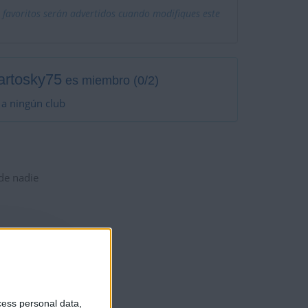
 favoritos serán advertidos cuando modifiques este
artosky75
es miembro (0/2)
a ningún club
 de nadie
cess personal data,