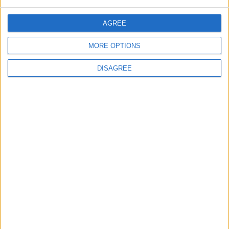
jeuxpedago.com
billets-monuments.com
AGREE
MORE OPTIONS
Protección de datos
personales
DISAGREE
Mapa del sitio
Contacto
Menciones Legales
Colaboración
Boletín de noticias
¿Deseas recibir información sobre este sitio Web?
ENVIAR
- copyright© juegos-geograficos™ 2026 -