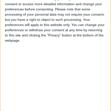
Alvaror06_
Clubes de los cuales
es miembro
consent or access more detailed information and change your
(0/2)
preferences before consenting.
Please note that some
Alvaror06_
no pertenece a ningún club
processing of your personal data may not require your consent,
but you have a right to object to such processing. Your
preferences will apply to this website only. You can change your
preferences or withdraw your consent at any time by returning
Miembro desde: :
11-05-2026
to this site and clicking the "Privacy" button at the bottom of the
webpage.
Comentarios :
0
Juegos llevados a cabo :
7
Partidas jugadas :
33
Número de estrellas :
14
🇺🇸 We noticed you’re visiting
Media en % de puntuación max. :
90.06%
from an English-speaking
country
En la lista de las mejores partidas :
0
Join our American version now and be
No está entre los favoritos de nadie
among the firsts to submit your score