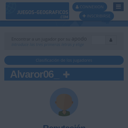
Toggl
CONNEXION
Navig
INSCRIBIRSE
apodo
Encontrar a un jugador por su
Introduce las tres primeras letras y elige
Clasificación de los jugadores
Alvaror06_