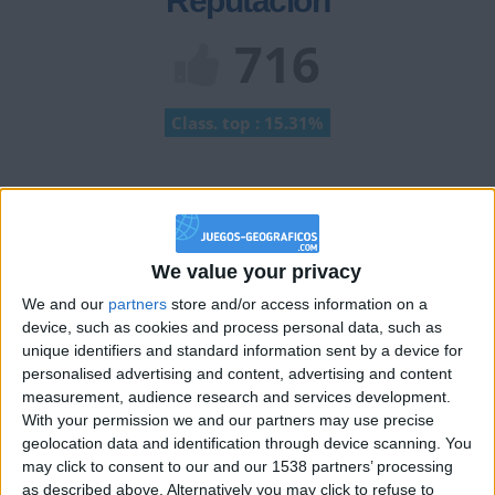
Reputación
716
Class. top : 15.31%
Historial de Reputación
Información sobre la réputación
Mostrar todo
We value your privacy
Algunas palabras...
We and our
partners
store and/or access information on a
device, such as cookies and process personal data, such as
Alvaror06_ no ha completado su perfil.
unique identifiers and standard information sent by a device for
personalised advertising and content, advertising and content
Los jugadores que te siguen en favoritos serán advertidos
measurement, audience research and services development.
cuando modifiques este texto.
With your permission we and our partners may use precise
geolocation data and identification through device scanning. You
may click to consent to our and our 1538 partners’ processing
as described above. Alternatively you may click to refuse to