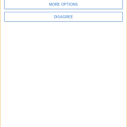
Ciudades de Mundo
2026-
MORE OPTIONS
90475
80%
1
World
junior
07-10
DISAGREE
Informar de un error
juegos-geograficos.com
geographie-spiele.com
giochi-geografici.com
geoheroes.com
jeux-historiques.com
lemurdelapresse.com
jeuxpedago.com
billets-monuments.com
Protección de datos
personales