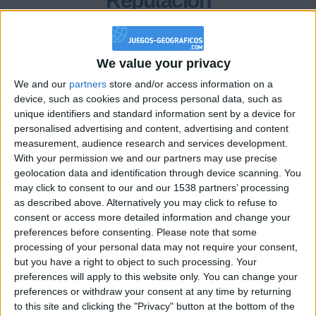
Reputación
116
We value your privacy
Class. top : 52.32%
We and our
partners
store and/or access information on a
device, such as cookies and process personal data, such as
unique identifiers and standard information sent by a device for
Historial de Reputación
personalised advertising and content, advertising and content
measurement, audience research and services development.
+20
With your permission we and our partners may use precise
hace 29 días
geolocation data and identification through device scanning. You
Entrar en las mejores puntuaciones de la semana
may click to consent to our and our 1538 partners’ processing
+2
Terminar una partida
hace 29 días
as described above. Alternatively you may click to refuse to
+2
consent or access more detailed information and change your
Terminar una partida
hace 29 días
preferences before consenting.
Please note that some
+2
Terminar una partida
hace 30 días
processing of your personal data may not require your consent,
+2
but you have a right to object to such processing. Your
Terminar una partida
hace 30 días
preferences will apply to this website only. You can change your
+20
hace un mes
preferences or withdraw your consent at any time by returning
Entrar en las mejores puntuaciones de la semana
to this site and clicking the "Privacy" button at the bottom of the