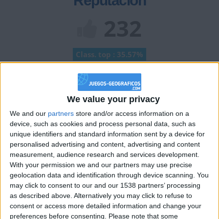
Reputación
232
Class. top : 35.57%
Historial de Reputación
We value your privacy
Información sobre la réputación
Mostrar todo
We and our
partners
store and/or access information on a
device, such as cookies and process personal data, such as
Algunas palabras...
unique identifiers and standard information sent by a device for
personalised advertising and content, advertising and content
Lord_Pizza no ha completado su perfil.
measurement, audience research and services development.
With your permission we and our partners may use precise
Los jugadores que te siguen en favoritos serán advertidos
geolocation data and identification through device scanning. You
cuando modifiques este texto.
may click to consent to our and our 1538 partners’ processing
as described above. Alternatively you may click to refuse to
consent or access more detailed information and change your
preferences before consenting.
Please note that some