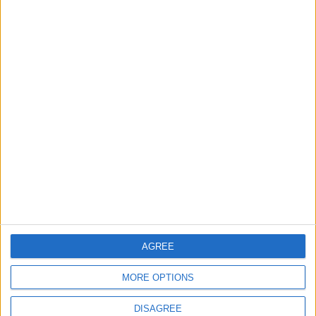
Informar de un error
juegos-geograficos.com
geographie-spiele.com
giochi-geografici.com
geoheroes.com
jeux-historiques.com
lemurdelapresse.com
jeuxpedago.com
billets-monuments.com
AGREE
Protección de datos
personales
MORE OPTIONS
Mapa del sitio
Contacto
DISAGREE