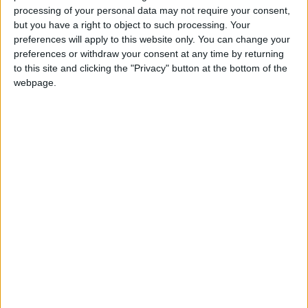
Lord_Pizza
Clubes de los cuales
es miembro
processing of your personal data may not require your consent,
(0/2)
but you have a right to object to such processing. Your
Lord_Pizza
no pertenece a ningún club
preferences will apply to this website only. You can change your
preferences or withdraw your consent at any time by returning
to this site and clicking the "Privacy" button at the bottom of the
webpage.
Miembro desde: :
24-04-2026
Comentarios :
0
Juegos llevados a cabo :
3
🇺🇸 We noticed you’re visiting
Partidas jugadas :
11
from an English-speaking
country
Número de estrellas :
6
Join our American version now and be
among the firsts to submit your score
Media en % de puntuación max. :
100%
on our leaderboards!
En la lista de las mejores partidas :
0
No está entre los favoritos de nadie