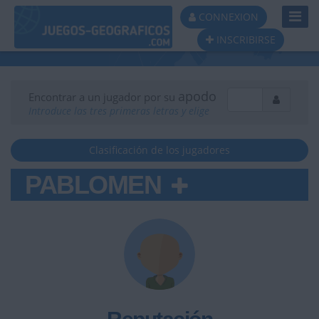
Toggl
CONNEXION
Navig
INSCRIBIRSE
apodo
Encontrar a un jugador por su
Introduce las tres primeras letras y elige
Clasificación de los jugadores
PABLOMEN