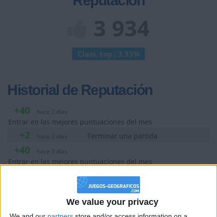
Reputación
3 934
Class. top : 3.33%
Historial de Reputación
+40
hace 2 días
Entrar en las mejores puntuaciones del mes
+2
Terminar una partida
hace 2 días
+40
hace 3 días
Entrar en las mejores puntuaciones del mes
+2
Terminar una partida
hace 3 días
+2
Terminar una partida
hace 3 días
We value your privacy
+2
Terminar una partida
hace 3 días
We and our
partners
store and/or access information on a