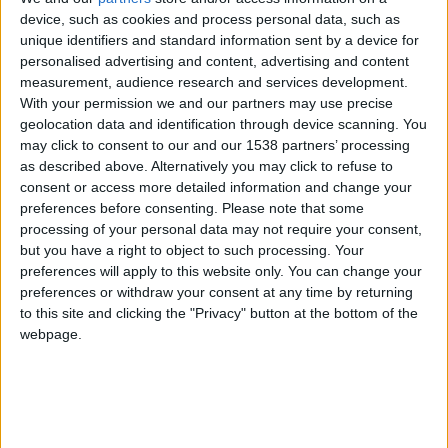
+10
Ganar una estrella
hace 3 días
device, such as cookies and process personal data, such as
Información sobre la réputación
Mostrar todo
+20
hace 3 días
unique identifiers and standard information sent by a device for
Entrar en las mejores puntuaciones de la semana
personalised advertising and content, advertising and content
Algunas palabras...
measurement, audience research and services development.
+10
Ganar una estrella
hace 3 días
With your permission we and our partners may use precise
+2
PABLOMEN no ha completado su perfil.
Terminar una partida
hace 3 días
geolocation data and identification through device scanning. You
+2
may click to consent to our and our 1538 partners’ processing
Terminar una partida
hace 3 días
Los jugadores que te siguen en favoritos serán advertidos
as described above. Alternatively you may click to refuse to
cuando modifiques este texto.
+40
hace 4 días
consent or access more detailed information and change your
Entrar en las mejores puntuaciones del mes
preferences before consenting.
Please note that some
+2
processing of your personal data may not require your consent,
Terminar una partida
hace 4 días
PABLOMEN
but you have a right to object to such processing. Your
Clubes de los cuales
es
+2
Terminar una partida
hace 4 días
preferences will apply to this website only. You can change your
miembro (0/2)
+2
preferences or withdraw your consent at any time by returning
Terminar una partida
hace 4 días
PABLOMEN
no pertenece a ningún club
to this site and clicking the "Privacy" button at the bottom of the
+2
Terminar una partida
hace 4 días
webpage.
+2
Terminar una partida
hace 7 días
+20
hace 7 días
Miembro desde: :
09-04-2026
Entrar en las mejores puntuaciones de la semana
+10
Comentarios :
0
Ganar una estrella
hace 7 días