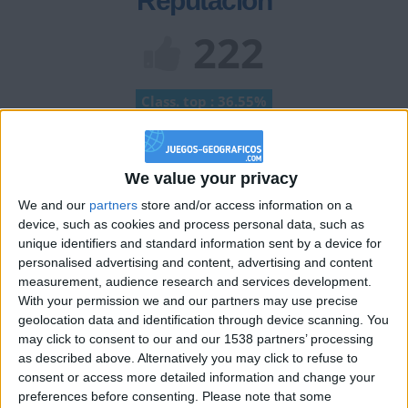
Reputación
222
Class. top : 36.55%
Historial de Reputación
We value your privacy
+2
We and our
partners
store and/or access information on a
Terminar una partida
hace 2 meses
device, such as cookies and process personal data, such as
Información sobre la réputación
Mostrar todo
unique identifiers and standard information sent by a device for
personalised advertising and content, advertising and content
Algunas palabras...
measurement, audience research and services development.
With your permission we and our partners may use precise
geolocation data and identification through device scanning. You
simio no ha completado su perfil.
may click to consent to our and our 1538 partners’ processing
Los jugadores que te siguen en favoritos serán advertidos
as described above. Alternatively you may click to refuse to
cuando modifiques este texto.
consent or access more detailed information and change your
preferences before consenting.
Please note that some