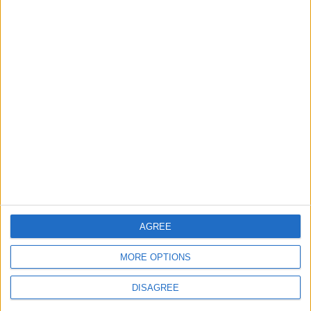
Informar de un error
juegos-geograficos.com
geographie-spiele.com
giochi-geografici.com
geoheroes.com
jeux-historiques.com
lemurdelapresse.com
jeuxpedago.com
billets-monuments.com
Protección de datos
AGREE
personales
MORE OPTIONS
Mapa del sitio
Contacto
DISAGREE
Menciones Legales