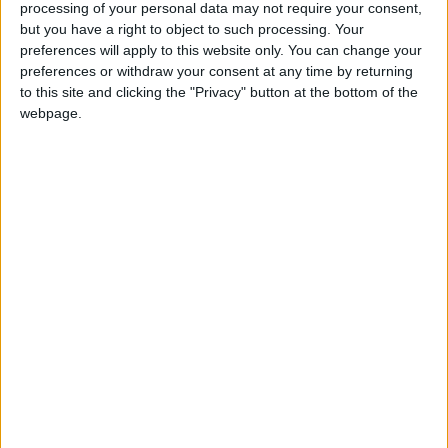
processing of your personal data may not require your consent,
but you have a right to object to such processing. Your
simio
Clubes de los cuales
es miembro (0/2)
preferences will apply to this website only. You can change your
simio
preferences or withdraw your consent at any time by returning
no pertenece a ningún club
to this site and clicking the "Privacy" button at the bottom of the
webpage.
Miembro desde: :
24-03-2026
Comentarios :
0
🇺🇸 We noticed you’re visiting
from an English-speaking
Juegos llevados a cabo :
2
country
Partidas jugadas :
11
Join our American version now and be
Número de estrellas :
3
among the firsts to submit your score
on our leaderboards!
Media en % de puntuación max. :
61.61%
En la lista de las mejores partidas :
0
No está entre los favoritos de nadie