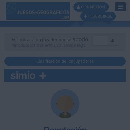
Toggl
CONNEXION
Navig
INSCRIBIRSE
apodo
Encontrar a un jugador por su
Introduce las tres primeras letras y elige
Clasificación de los jugadores
simio