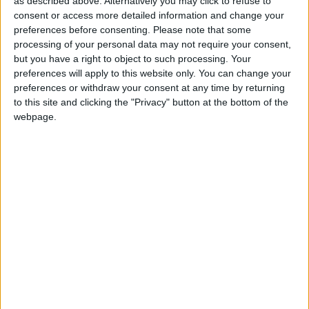
as described above. Alternatively you may click to refuse to
Información sobre la réputación
Mostrar todo
consent or access more detailed information and change your
preferences before consenting.
Please note that some
Algunas palabras...
processing of your personal data may not require your consent,
but you have a right to object to such processing. Your
Ibai3a no ha completado su perfil.
preferences will apply to this website only. You can change your
preferences or withdraw your consent at any time by returning
Los jugadores que te siguen en favoritos serán advertidos
to this site and clicking the "Privacy" button at the bottom of the
cuando modifiques este texto.
webpage.
Ibai3a
Clubes de los cuales
es miembro (0/2)
Ibai3a
no pertenece a ningún club
🇺🇸 We noticed you’re visiting
Miembro desde: :
05-03-2026
from an English-speaking
country
Comentarios :
0
Join our American version now and be