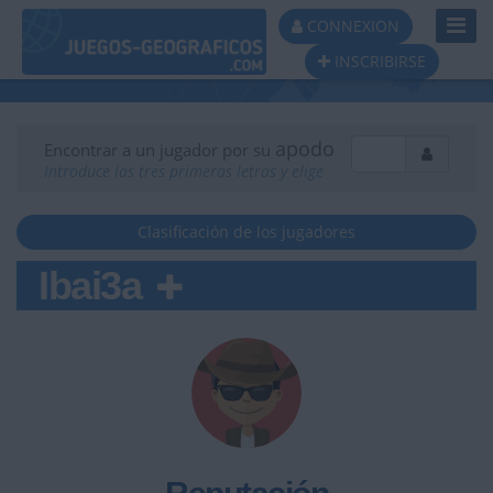
Toggl
CONNEXION
Navig
INSCRIBIRSE
apodo
Encontrar a un jugador por su
Introduce las tres primeras letras y elige
Clasificación de los jugadores
Ibai3a