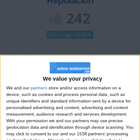
Reputación
242
Class. top : 34.62%
Historial de Reputación
+2
Terminar una partida
hace 2 meses
We value your privacy
+10
Ganar una estrella
hace 2 meses
We and our
partners
store and/or access information on a
+20
hace 2 meses
device, such as cookies and process personal data, such as
Entrar en las mejores puntuaciones de la semana
unique identifiers and standard information sent by a device for
+2
Terminar una partida
hace 2 meses
personalised advertising and content, advertising and content
measurement, audience research and services development.
+20
hace 2 meses
With your permission we and our partners may use precise
Entrar en las mejores puntuaciones de la semana
geolocation data and identification through device scanning. You
+2
Terminar una partida
hace 2 meses
may click to consent to our and our 1538 partners’ processing