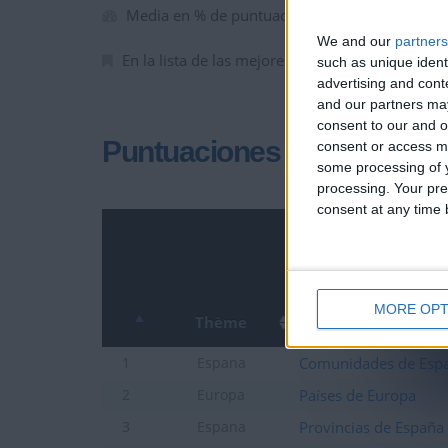
Media en % de puntuación max. :
59.86%
We and our
partners
En la lista de las mejores partidas :
0
such as unique ident
advertising and con
and our partners may
consent to our and o
Puntuaciones
consent or access m
some processing of y
processing. Your pre
consent at any time b
MORE OPT
Thème
Comunidades de Esp
1
Espana
Países de Europa
2
Europa
Provincias de España
3
Espana