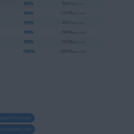
80%
5621
eme / 7217
80%
11578
eme / 14671
90%
4531
eme / 5334
90%
29654
eme / 33997
90%
10328
eme / 12281
100%
20070
eme / 20942
geoheroes.com
-monuments.com