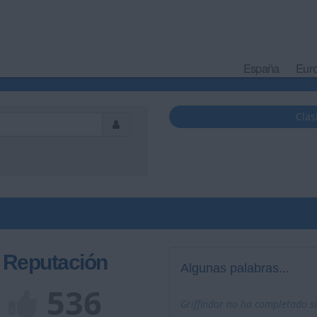
España
Eur
Clas
Reputación
Algunas palabras...
536
Griffindor no ha completado su