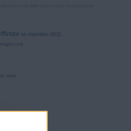
 favoritos serán advertidos cuando modifiques este
iffindor
es miembro (0/2)
ningún club
 de nadie