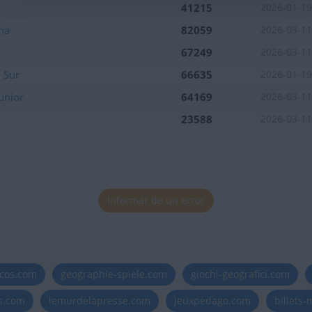
41215
2026-01-19
na
82059
2026-03-11
67249
2026-03-11
 Sur
66635
2026-01-19
unior
64169
2026-03-11
23588
2026-03-11
Informar de un error
icos.com
geographie-spiele.com
giochi-geografici.com
es.com
lemurdelapresse.com
jeuxpedago.com
billets