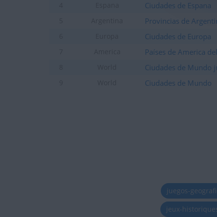
Ciudades de Espana
4
Espana
Provincias de Argenti
5
Argentina
Ciudades de Europa
6
Europa
Países de America del
7
America
Ciudades de Mundo j
8
World
Ciudades de Mundo
9
World
juegos-geograf
jeux-historiqu