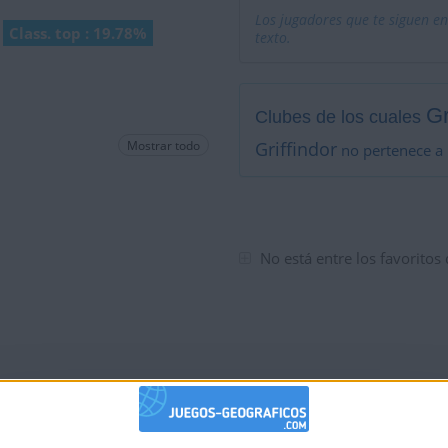
Los jugadores que te siguen en
Class. top : 19.78%
texto.
Gr
Clubes de los cuales
Mostrar todo
Griffindor
no pertenece a 
No está entre los favoritos