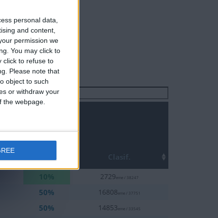
cess personal data,
tising and content,
your permission we
ng. You may click to
click to refuse to
ng.
Please note that
o object to such
ces or withdraw your
Buscar:
 of the webpage.
GREE
Top
Clasif.
10%
2729
eme / 38247
50%
16808
eme / 37751
50%
14853
eme / 33545