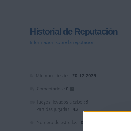
Historial de Reputación
Información sobre la réputación
Miembro desde: :
20-12-2025
Comentarios :
0
Juegos llevados a cabo :
9
Partidas jugadas :
43
Número de estrellas :
8