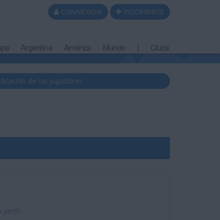
CONNEXION
INSCRIBIRSE
opa
Argentina
América
Mundo
|
Clubs
ificación de los jugadores
 perfil.