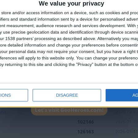
We value your privacy
🇺🇸 We noticed you’re visiting from
store and/or access information on a device, such as cookies and pro
an English-speaking country
ifiers and standard information sent by a device for personalised adver
Join our American version now and be among
tent measurement, audience research and services development.
With 
 use precise geolocation data and identification through device scanni
the firsts to submit your score on our
ur 1538 partners’ processing as described above. Alternatively you may 
leaderboards!
ore detailed information and change your preferences before consenti
our personal data may not require your consent, but you have a right t
ferences will apply to this website only. You can change your preferen
y returning to this site and clicking the "Privacy" button at the bottom
1
IONS
DISAGREE
A
Mejor
Nombre
Fecha
resultados
Let's visit GeoHeroes.com!
aña
143639
2025-12-20
102146
2026-01-19
126163
2026-03-11