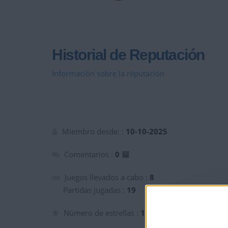
Historial de Reputación
Información sobre la réputación
Miembro desde: :
10-10-2025
Comentarios :
0
Juegos llevados a cabo :
8
Partidas jugadas :
19
Número de estrellas :
14