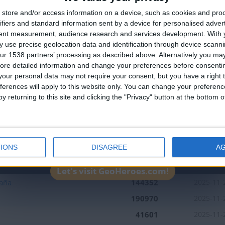
🇺🇸 We noticed you’re visiting from
store and/or access information on a device, such as cookies and pro
an English-speaking country
ifiers and standard information sent by a device for personalised adver
Join our American version now and be among
tent measurement, audience research and services development.
With 
 use precise geolocation data and identification through device scanni
the firsts to submit your score on our
ur 1538 partners’ processing as described above. Alternatively you may 
leaderboards!
ore detailed information and change your preferences before consenti
our personal data may not require your consent, but you have a right t
ferences will apply to this website only. You can change your preferen
y returning to this site and clicking the "Privacy" button at the bottom
1
1
1
IONS
DISAGREE
A
Mejor
Nombre
Fecha
resultados
Let's visit GeoHeroes.com!
aña
144352
2025-11-
190970
2025-11-
41601
2025-11-