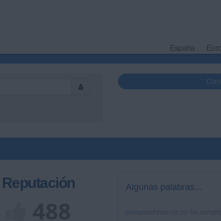
España
Eur
Clas
Reputación
Algunas palabras...
488
pelayoecheverria no ha complet