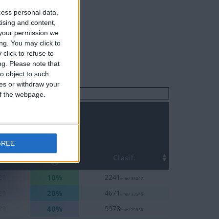
cess personal data,
tising and content,
your permission we
ng. You may click to
click to refuse to
ng.
Please note that
o object to such
ces or withdraw your
Buscar:
 of the webpage.
GREE
Top
Clasif.
10%
21
2241
eme / 38247
20%
21
4671
eme / 33545
40%
21
9978
eme / 29856