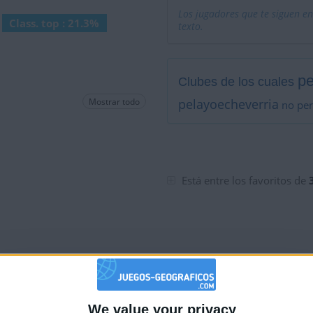
Los jugadores que te siguen en
Class. top : 21.3%
texto.
pe
Clubes de los cuales
Mostrar todo
pelayoecheverria
no per
Está entre los favoritos de
We value your privacy