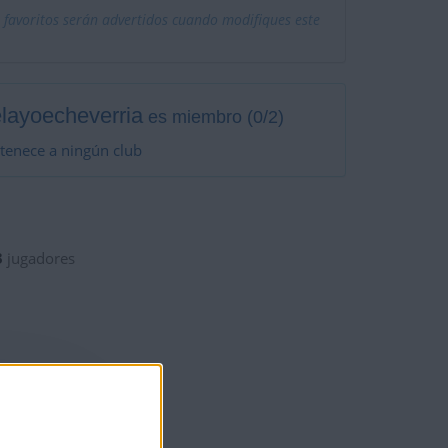
 favoritos serán advertidos cuando modifiques este
layoecheverria
es miembro (0/2)
tenece a ningún club
3
jugadores