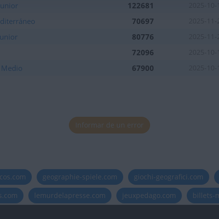
unior
122681
2025-10-
diterráneo
70697
2025-11-
unior
80776
2025-11-
72096
2025-10-
e Medio
67900
2025-10-
Informar de un error
icos.com
geographie-spiele.com
giochi-geografici.com
es.com
lemurdelapresse.com
jeuxpedago.com
billets