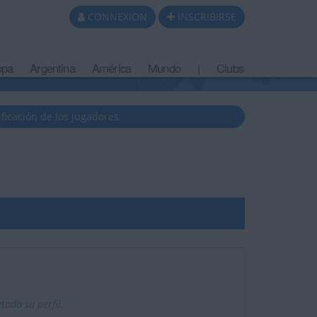
CONNEXION
INSCRIBIRSE
opa
Argentina
América
Mundo
|
Clubs
ificación de los jugadores
ado su perfil.