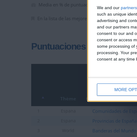
Media en % de puntuación max. :
82.42%
We and our
partners
such as unique ident
En la lista de las mejores partidas :
0
advertising and con
and our partners may
consent to our and o
consent or access m
Puntuaciones
some processing of y
processing. Your pre
consent at any time b
MORE OPT
Thème
Comunidades de Esp
1
Espana
Provincias de España
2
Espana
Banderas del Mundo
3
World