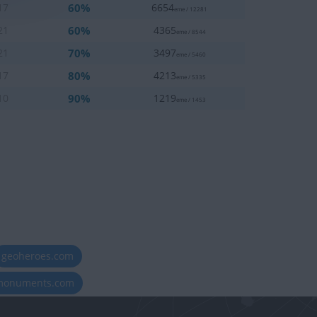
60%
17
6654
eme / 12281
60%
21
4365
eme / 8544
70%
21
3497
eme / 5460
80%
17
4213
eme / 5335
90%
10
1219
eme / 1453
geoheroes.com
-monuments.com