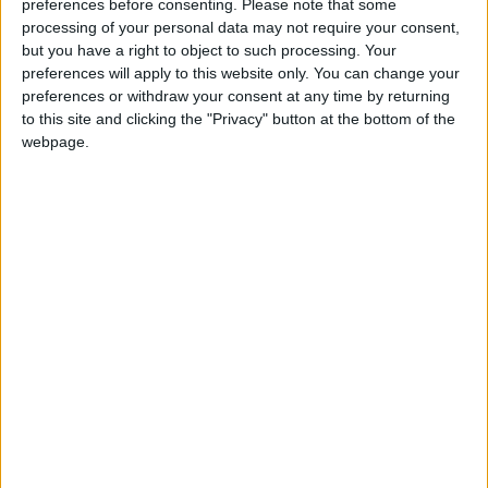
AzulGarcia
Clubes de los cuales
es miembro
preferences before consenting.
Please note that some
(0/2)
processing of your personal data may not require your consent,
but you have a right to object to such processing. Your
AzulGarcia
no pertenece a ningún club
preferences will apply to this website only. You can change your
preferences or withdraw your consent at any time by returning
to this site and clicking the "Privacy" button at the bottom of the
webpage.
Miembro desde: :
30-09-2025
Comentarios :
0
Juegos llevados a cabo :
4
🇺🇸 We noticed you’re visiting
Partidas jugadas :
78
from an English-speaking
Número de estrellas :
8
country
Join our American version now and be
Media en % de puntuación max. :
75.81%
among the firsts to submit your score
En la lista de las mejores partidas :
on our leaderboards!
0
No está entre los favoritos de nadie