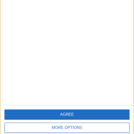
Informar de un error
juegos-geograficos.com
geographie-spiele.com
giochi-geografici.com
geoheroes.com
jeux-historiques.com
lemurdelapresse.com
jeuxpedago.com
billets-monuments.com
AGREE
Protección de datos
personales
MORE OPTIONS