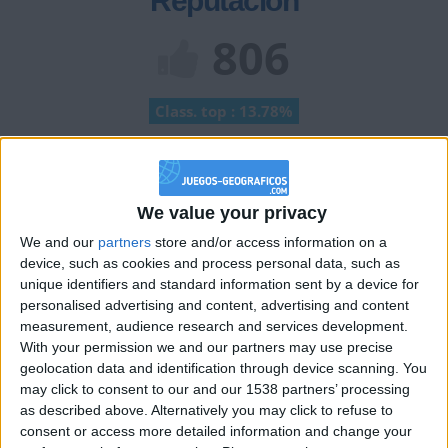
Reputación
806
Class. top : 13.78%
Historial de Reputación
We value your privacy
Información sobre la réputación
Mostrar todo
We and our
partners
store and/or access information on a
Algunas palabras...
device, such as cookies and process personal data, such as
unique identifiers and standard information sent by a device for
personalised advertising and content, advertising and content
AzulGarcia no ha completado su perfil.
measurement, audience research and services development.
With your permission we and our partners may use precise
Los jugadores que te siguen en favoritos serán advertidos
geolocation data and identification through device scanning. You
cuando modifiques este texto.
may click to consent to our and our 1538 partners’ processing
as described above. Alternatively you may click to refuse to
consent or access more detailed information and change your