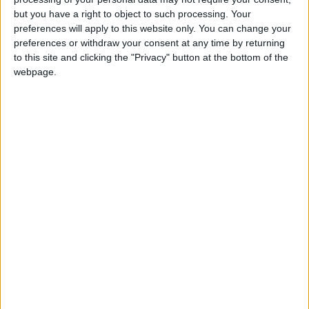
pioghiy
Clubes de los cuales
es miembro (0/2)
but you have a right to object to such processing. Your
pioghiy
no pertenece a ningún club
preferences will apply to this website only. You can change your
preferences or withdraw your consent at any time by returning
to this site and clicking the "Privacy" button at the bottom of the
webpage.
Miembro desde: :
12-09-2025
Comentarios :
0
🇺🇸 We noticed you’re visiting
Juegos llevados a cabo :
2
from an English-speaking
Partidas jugadas :
23
country
Número de estrellas :
4
Join our American version now and be
among the firsts to submit your score
Media en % de puntuación max. :
100%
on our leaderboards!
En la lista de las mejores partidas :
0
No está entre los favoritos de nadie