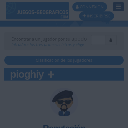
Toggl
CONNEXION
Navig
INSCRIBIRSE
apodo
Encontrar a un jugador por su
Introduce las tres primeras letras y elige
Clasificación de los jugadores
pioghiy