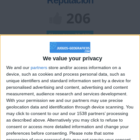
Reputación
206
Class. top : 38.42%
Historial de Reputación
We value your privacy
We and our
partners
store and/or access information on a
Información sobre la réputación
Mostrar todo
device, such as cookies and process personal data, such as
unique identifiers and standard information sent by a device for
Algunas palabras...
personalised advertising and content, advertising and content
measurement, audience research and services development.
pioghiy no ha completado su perfil.
With your permission we and our partners may use precise
geolocation data and identification through device scanning. You
Los jugadores que te siguen en favoritos serán advertidos
may click to consent to our and our 1538 partners’ processing
cuando modifiques este texto.
as described above. Alternatively you may click to refuse to
consent or access more detailed information and change your
preferences before consenting.
Please note that some
processing of your personal data may not require your consent,