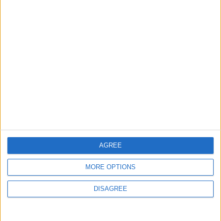
Informar de un error
juegos-geograficos.com
geographie-spiele.com
giochi-geografici.com
geoheroes.com
jeux-historiques.com
lemurdelapresse.com
jeuxpedago.com
billets-monuments.com
Protección de datos
AGREE
personales
Mapa del sitio
MORE OPTIONS
Contacto
DISAGREE
Menciones Legales
Colaboración