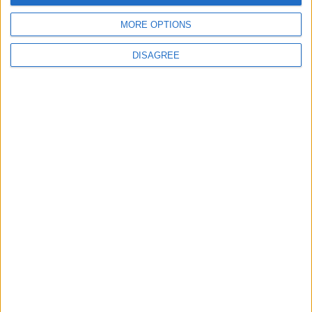
giochi-geografici.com
geoheroes.com
MORE OPTIONS
jeux-historiques.com
lemurdelapresse.com
DISAGREE
jeuxpedago.com
billets-monuments.com
Protección de datos
personales
Mapa del sitio
Contacto
Menciones Legales
Colaboración
Boletín de noticias
¿Deseas recibir información sobre este sitio Web?
ENVIAR