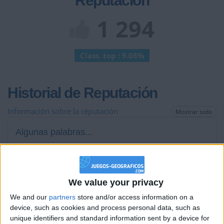
Reputación
1 294
Class. top : 9.08%
Historial de Reputación
Información sobre la réputación
Mostrar todo
Algunas palabras...
Enane no ha completado su perfil.
Los jugadores que te siguen en favoritos serán advertidos
We value your privacy
cuando modifiques este texto.
We and our
partners
store and/or access information on a
device, such as cookies and process personal data, such as
unique identifiers and standard information sent by a device for