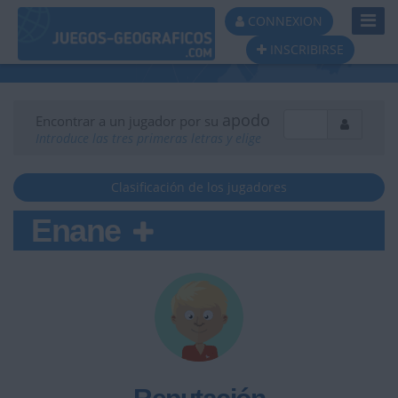
Toggl
CONNEXION
Navig
INSCRIBIRSE
apodo
Encontrar a un jugador por su
Introduce las tres primeras letras y elige
Clasificación de los jugadores
Enane