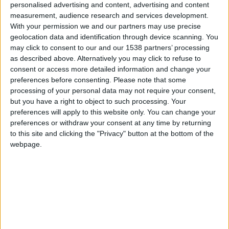
Enane
Clubes de los cuales
es miembro (0/2)
personalised advertising and content, advertising and content
measurement, audience research and services development.
Enane
no pertenece a ningún club
With your permission we and our partners may use precise
geolocation data and identification through device scanning. You
may click to consent to our and our 1538 partners’ processing
as described above. Alternatively you may click to refuse to
Miembro desde: :
10-07-2025
consent or access more detailed information and change your
preferences before consenting.
Please note that some
Comentarios :
0
processing of your personal data may not require your consent,
but you have a right to object to such processing. Your
Juegos llevados a cabo :
18
preferences will apply to this website only. You can change your
Partidas jugadas :
27
preferences or withdraw your consent at any time by returning
to this site and clicking the "Privacy" button at the bottom of the
Número de estrellas :
46
webpage.
Media en % de puntuación max. :
88.09%
En la lista de las mejores partidas :
0
No está entre los favoritos de nadie