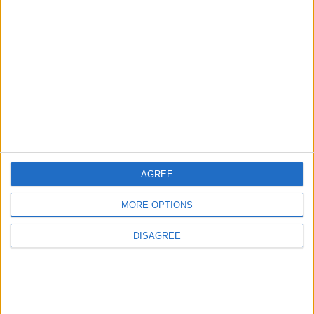
juegos-geograficos.com
geographie-spiele.com
giochi-geografici.com
geoheroes.com
jeux-historiques.com
lemurdelapresse.com
jeuxpedago.com
billets-monuments.com
AGREE
Protección de datos
personales
MORE OPTIONS
Mapa del sitio
Contacto
DISAGREE
Menciones Legales
Colaboración
Boletín de noticias