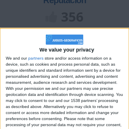
Reputación
356
Class. top : 26.76%
We value your privacy
Historial de Reputación
We and our
partners
store and/or access information on a
Información sobre la réputación
device, such as cookies and process personal data, such as
Mostrar todo
unique identifiers and standard information sent by a device for
Algunas palabras...
personalised advertising and content, advertising and content
measurement, audience research and services development.
With your permission we and our partners may use precise
Sebas-chanuwuxd no ha completado su perfil.
geolocation data and identification through device scanning. You
may click to consent to our and our 1538 partners’ processing
Los jugadores que te siguen en favoritos serán advertidos
as described above. Alternatively you may click to refuse to
cuando modifiques este texto.
consent or access more detailed information and change your
preferences before consenting.
Please note that some
processing of your personal data may not require your consent,