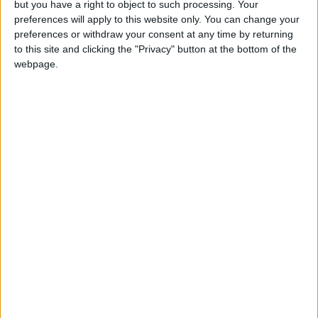
Sebas-chanuwuxd
Clubes de los cuales
es
but you have a right to object to such processing. Your
miembro (0/2)
preferences will apply to this website only. You can change your
preferences or withdraw your consent at any time by returning
Sebas-chanuwuxd
no pertenece a ningún club
to this site and clicking the "Privacy" button at the bottom of the
webpage.
Miembro desde: :
05-06-2025
🇺🇸 We noticed you’re visiting
Comentarios :
0
from an English-speaking
Juegos llevados a cabo :
1
country
Partidas jugadas :
73
Join our American version now and be
among the firsts to submit your score
Número de estrellas :
3
on our leaderboards!
Media en % de puntuación max. :
94.83%
En la lista de las mejores partidas :
0
No está entre los favoritos de nadie