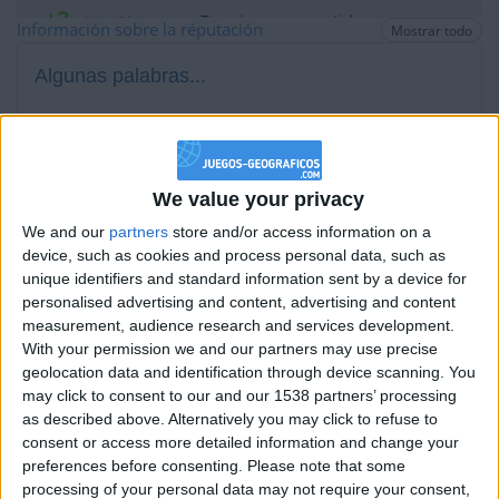
+2
Terminar una partida
hace 21 horas
Información sobre la réputación
Mostrar todo
+2
Terminar una partida
hace un día
Algunas palabras...
+10
Ser aceptado en un club
hace un día
+40
hace 2 días
Soy frances, un estupido de los Alpes...
Entrar en las mejores puntuaciones del mes
+2
Los jugadores que te siguen en favoritos serán advertidos
Terminar una partida
hace 2 días
cuando modifiques este texto.
We value your privacy
+2
Terminar una partida
hace 2 días
We and our
partners
store and/or access information on a
+40
hace 2 días
device, such as cookies and process personal data, such as
Entrar en las mejores puntuaciones del mes
stoic
unique identifiers and standard information sent by a device for
Clubes de los cuales
es miembro (1/2)
+40
personalised advertising and content, advertising and content
hace 2 días
Pros De Geografía - PDG
measurement, audience research and services development.
4
Entrar en las mejores puntuaciones del mes
With your permission we and our partners may use precise
+2
Terminar una partida
hace 2 días
geolocation data and identification through device scanning. You
+40
may click to consent to our and our 1538 partners’ processing
hace 2 días
as described above. Alternatively you may click to refuse to
Entrar en las mejores puntuaciones del mes
Miembro desde: :
29-05-2025
consent or access more detailed information and change your
+2
Terminar una partida
hace 2 días
preferences before consenting.
Please note that some
Comentarios :
1
+40
processing of your personal data may not require your consent,
hace 2 días