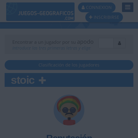
Toggl
CONNEXION
Navig
INSCRIBIRSE
apodo
Encontrar a un jugador por su
Introduce las tres primeras letras y elige
Clasificación de los jugadores
stoic