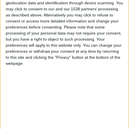
TAEEOMSFOI
Clubes de los cuales
es
geolocation data and identification through device scanning. You
miembro (0/2)
may click to consent to our and our 1538 partners’ processing
TAEEOMSFOI
as described above. Alternatively you may click to refuse to
no pertenece a ningún club
consent or access more detailed information and change your
preferences before consenting.
Please note that some
processing of your personal data may not require your consent,
but you have a right to object to such processing. Your
Miembro desde: :
31-03-2025
preferences will apply to this website only. You can change your
preferences or withdraw your consent at any time by returning
Comentarios :
0
to this site and clicking the "Privacy" button at the bottom of the
webpage.
Juegos llevados a cabo :
12
Partidas jugadas :
61
Número de estrellas :
24
Media en % de puntuación max. :
85.08%
En la lista de las mejores partidas :
0
No está entre los favoritos de nadie