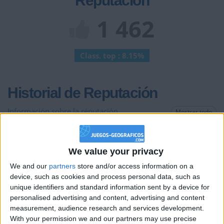
Reputación
1 462
Class. top : 8.15%
Historial de Reputación
Información sobre la réputación
Mostrar todo
Algunas palabras...
We value your privacy
TAEEOMSFOI no ha completado su perfil.
We and our
partners
store and/or access information on a
Los jugadores que te siguen en favoritos serán advertidos
device, such as cookies and process personal data, such as
cuando modifiques este texto.
unique identifiers and standard information sent by a device for
personalised advertising and content, advertising and content
measurement, audience research and services development.
With your permission we and our partners may use precise