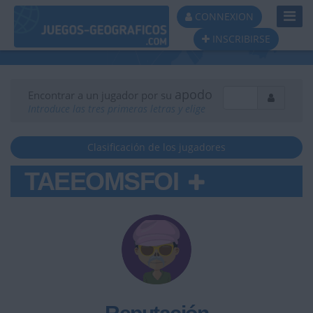
Toggl
CONNEXION
Navig
INSCRIBIRSE
apodo
Encontrar a un jugador por su
Introduce las tres primeras letras y elige
Clasificación de los jugadores
TAEEOMSFOI