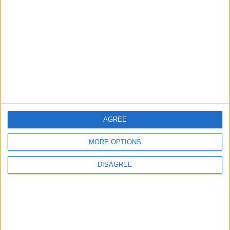
Informar de un error
juegos-geograficos.com
geographie-spiele.com
giochi-geografici.com
geoheroes.com
AGREE
jeux-historiques.com
lemurdelapresse.com
MORE OPTIONS
jeuxpedago.com
billets-monuments.com
DISAGREE
Protección de datos
personales
Mapa del sitio
Contacto