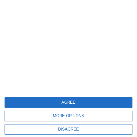
Ciudades de Espana Junior
69078
14
Espana
Ciudades de Europa Expert
73144
15
Europa
Informar de un error
juegos-geograficos.com
geographie-spiele.com
AGREE
giochi-geografici.com
geoheroes.com
jeux-historiques.com
lemurdelapresse.com
MORE OPTIONS
jeuxpedago.com
billets-monuments.com
DISAGREE