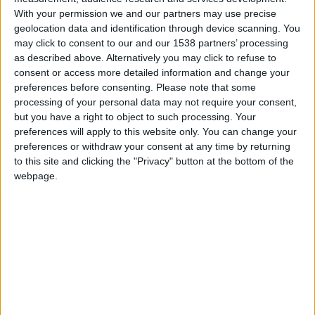
safafa
Clubes de los cuales
es miembro (0/2)
With your permission we and our partners may use precise
safafa
no pertenece a ningún club
geolocation data and identification through device scanning. You
may click to consent to our and our 1538 partners’ processing
as described above. Alternatively you may click to refuse to
consent or access more detailed information and change your
Miembro desde: :
03-03-2025
preferences before consenting.
Please note that some
processing of your personal data may not require your consent,
Comentarios :
9
but you have a right to object to such processing. Your
preferences will apply to this website only. You can change your
preferences or withdraw your consent at any time by returning
Juegos llevados a cabo :
15
to this site and clicking the "Privacy" button at the bottom of the
Partidas jugadas :
115
webpage.
Número de estrellas :
32
Media en % de puntuación max. :
82.93%
En la lista de las mejores partidas :
0
Está entre los favoritos de
1
jugadores