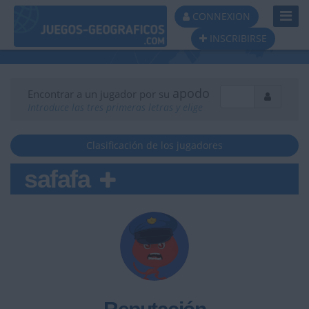
Toggl
CONNEXION
Navig
INSCRIBIRSE
apodo
Encontrar a un jugador por su
Introduce las tres primeras letras y elige
Clasificación de los jugadores
safafa