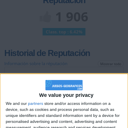
Reputación
1 906
Class. top : 6.42%
Historial de Reputación
Información sobre la réputación
Mostrar todo
Algunas palabras...
safafa no ha completado su perfil.
We value your privacy
Los jugadores que te siguen en favoritos serán advertidos
We and our
partners
store and/or access information on a
cuando modifiques este texto.
device, such as cookies and process personal data, such as
unique identifiers and standard information sent by a device for
personalised advertising and content, advertising and content
measurement, audience research and services development.