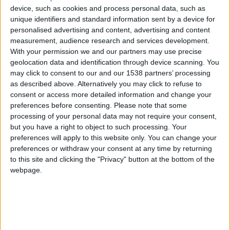
SergioFloresMartinez
Clubes de los cuales
device, such as cookies and process personal data, such as
es miembro (0/2)
unique identifiers and standard information sent by a device for
SergioFloresMartinez
no pertenece a ningún club
personalised advertising and content, advertising and content
measurement, audience research and services development.
With your permission we and our partners may use precise
geolocation data and identification through device scanning. You
Miembro desde: :
30-12-2024
may click to consent to our and our 1538 partners’ processing
as described above. Alternatively you may click to refuse to
consent or access more detailed information and change your
Comentarios :
0
preferences before consenting.
Please note that some
processing of your personal data may not require your consent,
Juegos llevados a cabo :
22
but you have a right to object to such processing. Your
Partidas jugadas :
268
preferences will apply to this website only. You can change your
preferences or withdraw your consent at any time by returning
Número de estrellas :
34
to this site and clicking the "Privacy" button at the bottom of the
webpage.
Media en % de puntuación max. :
62.81%
En la lista de las mejores partidas :
0
No está entre los favoritos de nadie