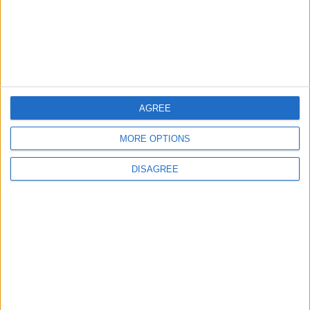
Informar de un error
AGREE
MORE OPTIONS
juegos-geograficos.com
geographie-spiele.com
giochi-geografici.com
geoheroes.com
DISAGREE
jeux-historiques.com
lemurdelapresse.com
jeuxpedago.com
billets-monuments.com
Protección de datos
personales
Mapa del sitio