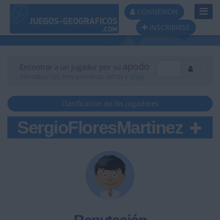
Toggl
CONNEXION
Navig
INSCRIBIRSE
apodo
Encontrar a un jugador por su
Introduce las tres primeras letras y elige
Clasificación de los jugadores
SergioFloresMartinez