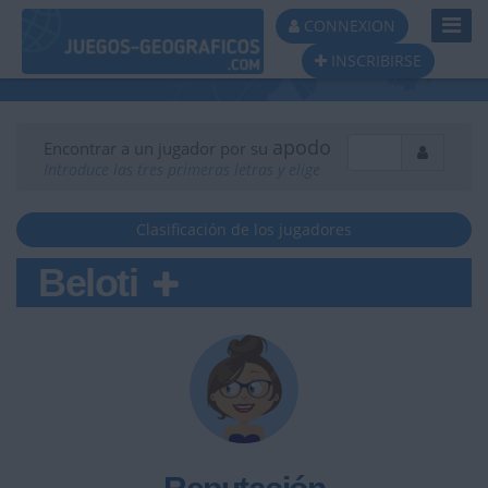
Toggl
CONNEXION
Navig
INSCRIBIRSE
apodo
Encontrar a un jugador por su
Introduce las tres primeras letras y elige
Clasificación de los jugadores
Beloti