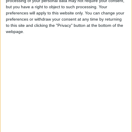
Beloti
Clubes de los cuales
es miembro (0/2)
processing of your personal data may not require your consent,
but you have a right to object to such processing. Your
Beloti
no pertenece a ningún club
preferences will apply to this website only. You can change your
preferences or withdraw your consent at any time by returning
to this site and clicking the "Privacy" button at the bottom of the
webpage.
Miembro desde: :
05-06-2024
Comentarios :
5
Juegos llevados a cabo :
3
🇺🇸 We noticed you’re visiting
Partidas jugadas :
64
from an English-speaking
country
Número de estrellas :
1
Join our American version now and be
Media en % de puntuación max. :
39.01%
among the firsts to submit your score
on our leaderboards!
En la lista de las mejores partidas :
0
No está entre los favoritos de nadie