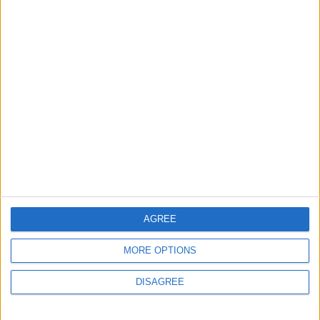
Informar de un error
juegos-geograficos.com
geographie-spiele.com
giochi-geografici.com
geoheroes.com
jeux-historiques.com
lemurdelapresse.com
jeuxpedago.com
billets-monuments.com
AGREE
Protección de datos
MORE OPTIONS
personales
Mapa del sitio
DISAGREE
Contacto
Menciones Legales