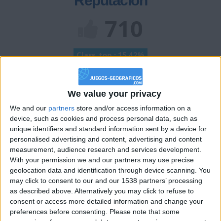
Reputación
710
Class. top : 15.42%
Historial de Reputación
We value your privacy
We and our
partners
store and/or access information on a
Información sobre la réputación
Mostrar todo
device, such as cookies and process personal data, such as
unique identifiers and standard information sent by a device for
Algunas palabras...
personalised advertising and content, advertising and content
measurement, audience research and services development.
Beloti no ha completado su perfil.
With your permission we and our partners may use precise
geolocation data and identification through device scanning. You
Los jugadores que te siguen en favoritos serán advertidos
may click to consent to our and our 1538 partners’ processing
cuando modifiques este texto.
as described above. Alternatively you may click to refuse to
consent or access more detailed information and change your
preferences before consenting.
Please note that some