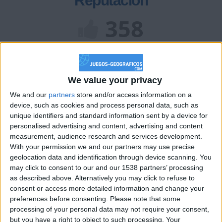
Reputación
358
Class. top : 26.66%
We value your privacy
Historial de Reputación
We and our
partners
store and/or access information on a
device, such as cookies and process personal data, such as
Información sobre la réputación
Mostrar todo
unique identifiers and standard information sent by a device for
personalised advertising and content, advertising and content
Algunas palabras...
measurement, audience research and services development.
With your permission we and our partners may use precise
UrquideGraná7.0 no ha completado su perfil.
geolocation data and identification through device scanning. You
may click to consent to our and our 1538 partners’ processing
Los jugadores que te siguen en favoritos serán advertidos
as described above. Alternatively you may click to refuse to
cuando modifiques este texto.
consent or access more detailed information and change your
preferences before consenting.
Please note that some
processing of your personal data may not require your consent,
but you have a right to object to such processing. Your