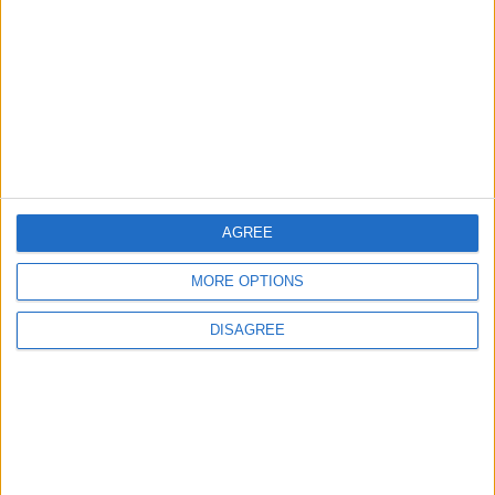
juegos-geograficos.com
geographie-spiele.com
giochi-geografici.com
geoheroes.com
jeux-historiques.com
lemurdelapresse.com
jeuxpedago.com
billets-monuments.com
AGREE
Protección de datos
MORE OPTIONS
personales
DISAGREE
Mapa del sitio
Contacto
Menciones Legales
Colaboración
Boletín de noticias