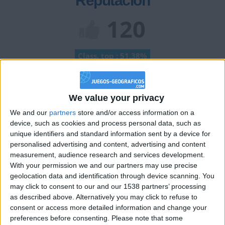
Reputación
120
Class. top : 51.38%
Historial de Reputación
We value your privacy
Información sobre la réputación
Mostrar todo
We and our
partners
store and/or access information on a
device, such as cookies and process personal data, such as
Algunas palabras...
unique identifiers and standard information sent by a device for
personalised advertising and content, advertising and content
measurement, audience research and services development.
NOUCHA14 no ha completado su perfil.
With your permission we and our partners may use precise
geolocation data and identification through device scanning. You
Los jugadores que te siguen en favoritos serán advertidos
cuando modifiques este texto.
may click to consent to our and our 1538 partners’ processing
as described above. Alternatively you may click to refuse to
consent or access more detailed information and change your
preferences before consenting.
Please note that some