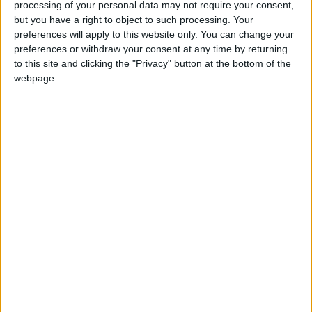
NOUCHA14
Clubes de los cuales
es
processing of your personal data may not require your consent,
miembro (0/2)
but you have a right to object to such processing. Your
preferences will apply to this website only. You can change your
NOUCHA14
no pertenece a ningún club
preferences or withdraw your consent at any time by returning
to this site and clicking the "Privacy" button at the bottom of the
webpage.
Miembro desde: :
02-05-2024
Comentarios :
1
🇺🇸 We noticed you’re visiting
Juegos llevados a cabo :
3
Partidas jugadas :
from an English-speaking
5
country
Número de estrellas :
5
Join our American version now and be
among the firsts to submit your score
Media en % de puntuación max. :
68.75%
on our leaderboards!
En la lista de las mejores partidas :
0
Está entre los favoritos de
1
jugadores