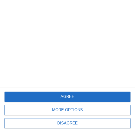
Informar de un error
juegos-geograficos.com
geographie-spiele.com
giochi-geografici.com
geoheroes.com
jeux-historiques.com
lemurdelapresse.com
jeuxpedago.com
billets-monuments.com
AGREE
Protección de datos
MORE OPTIONS
personales
Mapa del sitio
DISAGREE
Contacto