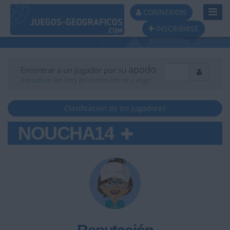
Toggl
CONNEXION
Navig
INSCRIBIRSE
apodo
Encontrar a un jugador por su
Introduce las tres primeras letras y elige
Clasificación de los jugadores
NOUCHA14