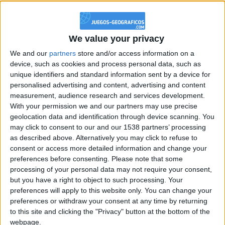
+10
Información sobre la réputación
Ganar una estrella
Mostrar todo
hace 4 días
+2
Terminar una partida
hace 4 días
Algunas palabras...
We value your privacy
+40
hace 4 días
We and our
partners
store and/or access information on a
Entrar en las mejores puntuaciones del mes
Pixieth no ha completado su perfil.
device, such as cookies and process personal data, such as
+2
Terminar una partida
hace 4 días
unique identifiers and standard information sent by a device for
Los jugadores que te siguen en favoritos serán advertidos
+40
personalised advertising and content, advertising and content
hace 4 días
cuando modifiques este texto.
measurement, audience research and services development.
Entrar en las mejores puntuaciones del mes
With your permission we and our partners may use precise
+2
Terminar una partida
hace 4 días
geolocation data and identification through device scanning. You
+2
Pixieth
Clubes de los cuales
es miembro (0/2)
may click to consent to our and our 1538 partners’ processing
Terminar una partida
hace un mes
as described above. Alternatively you may click to refuse to
+40
Pixieth
hace un mes
no pertenece a ningún club
consent or access more detailed information and change your
Entrar en las mejores puntuaciones del mes
preferences before consenting.
Please note that some
+2
Terminar una partida
hace un mes
processing of your personal data may not require your consent,
but you have a right to object to such processing. Your
+40
hace 2 meses
Miembro desde: :
17-04-2024
preferences will apply to this website only. You can change your
Entrar en las mejores puntuaciones del mes
preferences or withdraw your consent at any time by returning
+2
Terminar una partida
Comentarios :
hace 2 meses
0
to this site and clicking the "Privacy" button at the bottom of the
+2
webpage.