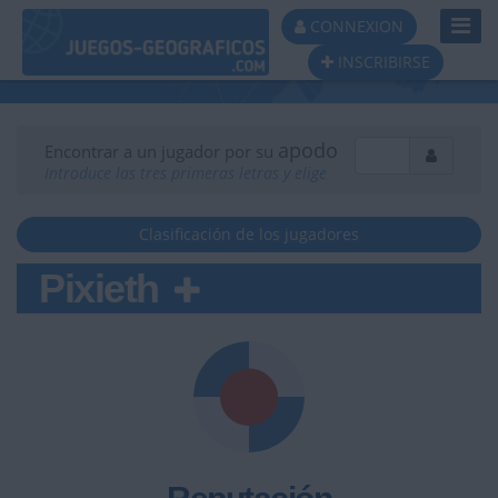
Toggl
CONNEXION
Navig
INSCRIBIRSE
apodo
Encontrar a un jugador por su
Introduce las tres primeras letras y elige
Clasificación de los jugadores
Pixieth