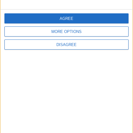
AGREE
MORE OPTIONS
Informar de un error
DISAGREE
juegos-geograficos.com
geographie-spiele.com
giochi-geografici.com
geoheroes.com
jeux-historiques.com
lemurdelapresse.com
jeuxpedago.com
billets-monuments.com
Protección de datos
personales
Mapa del sitio