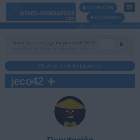
Toggl
CONNEXION
Navig
INSCRIBIRSE
apodo
Encontrar a un jugador por su
Introduce las tres primeras letras y elige
Clasificación de los jugadores
jeco42