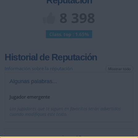
Reputación
8 398
Class. top : 1.65%
Historial de Reputación
Información sobre la réputación
Mostrar todo
Algunas palabras...
Jugador emergente
Los jugadores que te siguen en favoritos serán advertidos
cuando modifiques este texto.