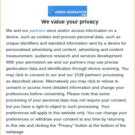
jeco42
Clubes de los cuales
es miembro (0/2)
jeco42
no pertenece a ningún club
We value your privacy
We and our
partners
store and/or access information on a
Miembro desde: :
15-04-2024
device, such as cookies and process personal data, such as
unique identifiers and standard information sent by a device for
personalised advertising and content, advertising and content
Comentarios :
0
measurement, audience research and services development.
With your permission we and our partners may use precise
Juegos llevados a cabo :
32
geolocation data and identification through device scanning. You
Partidas jugadas :
389
may click to consent to our and our 1538 partners’ processing
as described above. Alternatively you may click to refuse to
Número de estrellas :
69
consent or access more detailed information and change your
preferences before consenting.
Please note that some
Media en % de puntuación max. :
82.25%
processing of your personal data may not require your consent,
but you have a right to object to such processing. Your
En la lista de las mejores partidas :
0
preferences will apply to this website only. You can change your
preferences or withdraw your consent at any time by returning
Está entre los favoritos de
1
jugadores
to this site and clicking the "Privacy" button at the bottom of the
webpage.