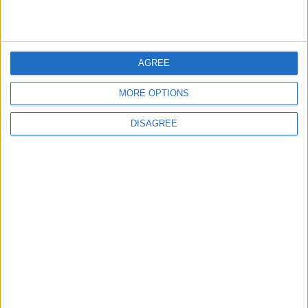
giochi-geografici.com
geoheroes.com
jeux-historiques.com
lemurdelapresse.com
AGREE
jeuxpedago.com
billets-monuments.com
MORE OPTIONS
Protección de datos
personales
DISAGREE
Mapa del sitio
Contacto
Menciones Legales
Colaboración
Boletín de noticias
¿Deseas recibir información sobre este sitio Web?
ENVIAR