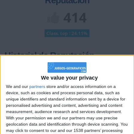
Reputación
414
Class. top : 24.11%
Historial de Reputación
+2
Terminar una partida
hace un mes
+40
We value your privacy
hace un mes
Entrar en las mejores puntuaciones del mes
We and our
partners
store and/or access information on a
+20
device, such as cookies and process personal data, such as
hace un mes
unique identifiers and standard information sent by a device for
Entrar en las mejores puntuaciones de la semana
personalised advertising and content, advertising and content
+2
Terminar una partida
hace un mes
measurement, audience research and services development.
+2
Terminar una partida
hace un mes
With your permission we and our partners may use precise
geolocation data and identification through device scanning. You
+2
Terminar una partida
hace un mes
may click to consent to our and our 1538 partners’ processing