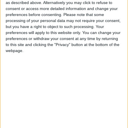
+20
hace un mes
as described above. Alternatively you may click to refuse to
Información sobre la réputación
Mostrar todo
Entrar en las mejores puntuaciones de la semana
consent or access more detailed information and change your
+20
preferences before consenting.
Please note that some
hace un mes
Algunas palabras...
processing of your personal data may not require your consent,
Entrar en las mejores puntuaciones de la semana
but you have a right to object to such processing. Your
+2
Terminar una partida
hace un mes
preferences will apply to this website only. You can change your
CARLA.R.R. no ha completado su perfil.
preferences or withdraw your consent at any time by returning
Los jugadores que te siguen en favoritos serán advertidos
to this site and clicking the "Privacy" button at the bottom of the
cuando modifiques este texto.
webpage.
CARLA.R.R.
Clubes de los cuales
es
miembro (0/2)
CARLA.R.R.
no pertenece a ningún club
🇺🇸 We noticed you’re visiting
from an English-speaking
Miembro desde: :
10-04-2024
country
Comentarios :
0