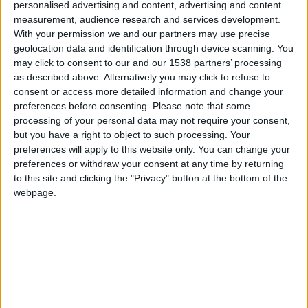
+20
personalised advertising and content, advertising and content
hace 2 meses
Información sobre la réputación
Mostrar todo
measurement, audience research and services development.
Entrar en las mejores puntuaciones de la semana
With your permission we and our partners may use precise
+2
Terminar una partida
hace 2 meses
Algunas palabras...
geolocation data and identification through device scanning. You
+2
Terminar una partida
hace 2 meses
may click to consent to our and our 1538 partners’ processing
as described above. Alternatively you may click to refuse to
+2
lulikow2 no ha completado su perfil.
Terminar una partida
hace 2 meses
consent or access more detailed information and change your
+2
Terminar una partida
hace 2 meses
preferences before consenting.
Please note that some
Los jugadores que te siguen en favoritos serán advertidos
cuando modifiques este texto.
processing of your personal data may not require your consent,
+2
Terminar una partida
hace 2 meses
but you have a right to object to such processing. Your
+20
hace 2 meses
preferences will apply to this website only. You can change your
Entrar en las mejores puntuaciones de la semana
preferences or withdraw your consent at any time by returning
lulikow2
Clubes de los cuales
es miembro
+10
to this site and clicking the "Privacy" button at the bottom of the
Ganar una estrella
hace 2 meses
(0/2)
webpage.
+2
Terminar una partida
hace 2 meses
lulikow2
no pertenece a ningún club
+20
hace 2 meses
Entrar en las mejores puntuaciones de la semana
+2
Terminar una partida
hace 2 meses
Miembro desde: :
08-04-2024
+20
hace 2 meses
Entrar en las mejores puntuaciones de la semana
Comentarios :
0