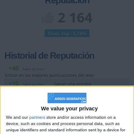
Reputación
2 164
Class. top : 5.78%
Historial de Reputación
+40
hace un mes
Entrar en las mejores puntuaciones del mes
+10
Ganar una estrella
hace un mes
+10
Ganar una estrella
hace un mes
+2
Terminar una partida
hace un mes
We value your privacy
+20
hace 2 meses
We and our
partners
store and/or access information on a
Entrar en las mejores puntuaciones de la semana
device, such as cookies and process personal data, such as
+2
Terminar una partida
hace 2 meses
unique identifiers and standard information sent by a device for