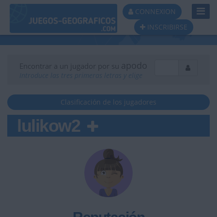
Toggl
CONNEXION
Navig
INSCRIBIRSE
apodo
Encontrar a un jugador por su
Introduce las tres primeras letras y elige
Clasificación de los jugadores
lulikow2