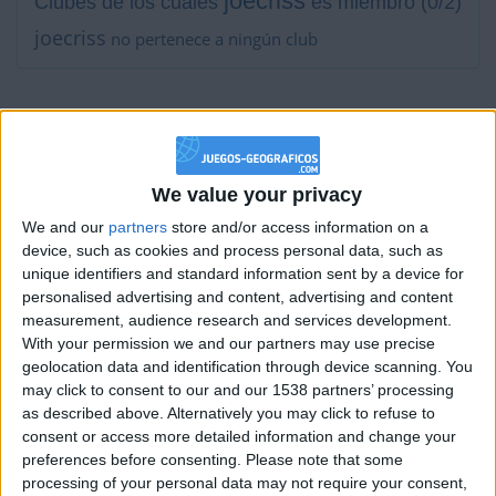
joecriss
Clubes de los cuales
es miembro (0/2)
joecriss
no pertenece a ningún club
Miembro desde: :
20-03-2024
Comentarios :
0
We value your privacy
We and our
partners
store and/or access information on a
Juegos llevados a cabo :
41
device, such as cookies and process personal data, such as
Partidas jugadas :
1763
unique identifiers and standard information sent by a device for
personalised advertising and content, advertising and content
Número de estrellas :
66
measurement, audience research and services development.
With your permission we and our partners may use precise
Media en % de puntuación max. :
68.36%
geolocation data and identification through device scanning. You
may click to consent to our and our 1538 partners’ processing
En la lista de las mejores partidas :
0
as described above. Alternatively you may click to refuse to
consent or access more detailed information and change your
Está entre los favoritos de
1
jugadores
preferences before consenting.
Please note that some
processing of your personal data may not require your consent,