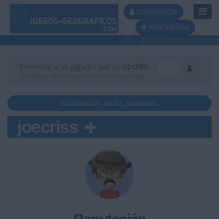
Toggl
CONNEXION
Navig
INSCRIBIRSE
apodo
Encontrar a un jugador por su
Introduce las tres primeras letras y elige
Clasificación de los jugadores
joecriss