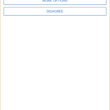
MORE OPTIONS
DISAGREE
Informar de un error
juegos-geograficos.com
geographie-spiele.com
giochi-geografici.com
geoheroes.com
jeux-historiques.com
lemurdelapresse.com
jeuxpedago.com
billets-monuments.com
Protección de datos
personales
Mapa del sitio