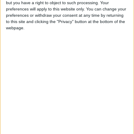
but you have a right to object to such processing. Your
preferences will apply to this website only. You can change your
preferences or withdraw your consent at any time by returning
Puntuaciones
to this site and clicking the "Privacy" button at the bottom of the
webpage.
Buscar:
3
5
7
Mejor
Thème
Nombre
resultados
Ciudades de Mundo
172944
1
World
Ciudades de Europa Junior
117670
2
Europa
Ciudades del mar
98568
3
World
Mediterráneo
Ciudades de Europa
96409
4
Europa