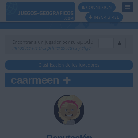
Toggl
CONNEXION
Navig
INSCRIBIRSE
apodo
Encontrar a un jugador por su
Introduce las tres primeras letras y elige
Clasificación de los jugadores
caarmeen