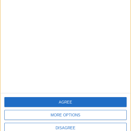
Informar de un error
juegos-geograficos.com
geographie-spiele.com
giochi-geografici.com
geoheroes.com
jeux-historiques.com
lemurdelapresse.com
jeuxpedago.com
billets-monuments.com
AGREE
Protección de datos
personales
MORE OPTIONS
Mapa del sitio
Contacto
DISAGREE