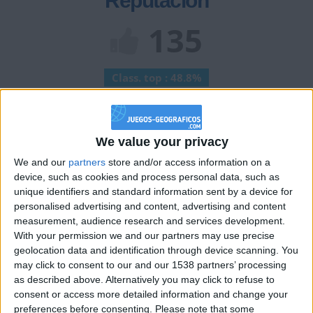
Reputación
135
Class. top : 48.8%
Historial de Reputación
We value your privacy
Información sobre la réputación
Mostrar todo
We and our
partners
store and/or access information on a
device, such as cookies and process personal data, such as
Algunas palabras...
unique identifiers and standard information sent by a device for
personalised advertising and content, advertising and content
caarmeen no ha completado su perfil.
measurement, audience research and services development.
With your permission we and our partners may use precise
Los jugadores que te siguen en favoritos serán advertidos
geolocation data and identification through device scanning. You
cuando modifiques este texto.
may click to consent to our and our 1538 partners’ processing
as described above. Alternatively you may click to refuse to
consent or access more detailed information and change your
preferences before consenting.
Please note that some