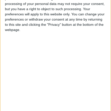
caarmeen
Clubes de los cuales
es miembro
processing of your personal data may not require your consent,
(0/2)
but you have a right to object to such processing. Your
caarmeen
no pertenece a ningún club
preferences will apply to this website only. You can change your
preferences or withdraw your consent at any time by returning
to this site and clicking the "Privacy" button at the bottom of the
webpage.
Miembro desde: :
14-12-2023
Comentarios :
1
Juegos llevados a cabo :
3
🇺🇸 We noticed you’re visiting
Partidas jugadas :
10
from an English-speaking
country
Número de estrellas :
1
Join our American version now and be
among the firsts to submit your score
Media en % de puntuación max. :
46.62%
on our leaderboards!
En la lista de las mejores partidas :
0
No está entre los favoritos de nadie