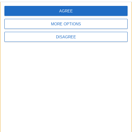
AGREE
Let's visit GeoHeroes.com!
Puntuaciones
MORE OPTIONS
Buscar:
DISAGREE
Mejor
Top
Thème
Nombre
Fecha
Clasif.
resultados
Ningún dato disponible en esta tabla
Isidorov
áun no ha registrado ninguna puntuación
Informar de un error