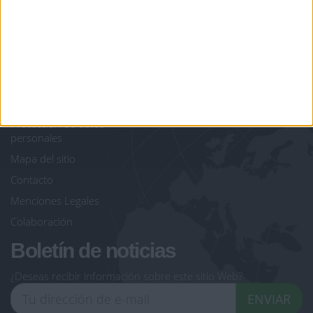
juegos-geograficos.com
geographie-spiele.com
giochi-geografici.com
geoheroes.com
jeux-historiques.com
lemurdelapresse.com
jeuxpedago.com
billets-monuments.com
Protección de datos
personales
Mapa del sitio
Contacto
Menciones Legales
Colaboración
Boletín de noticias
¿Deseas recibir información sobre este sitio Web?
ENVIAR