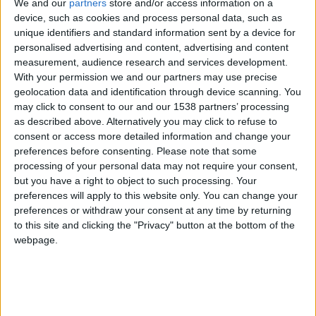
Reputación
We and our
partners
store and/or access information on a
device, such as cookies and process personal data, such as
0
unique identifiers and standard information sent by a device for
personalised advertising and content, advertising and content
measurement, audience research and services development.
Class. top : 99.55%
With your permission we and our partners may use precise
geolocation data and identification through device scanning. You
may click to consent to our and our 1538 partners’ processing
as described above. Alternatively you may click to refuse to
Historial de Reputación
consent or access more detailed information and change your
preferences before consenting.
Please note that some
Información sobre la réputación
Mostrar todo
processing of your personal data may not require your consent,
but you have a right to object to such processing. Your
Algunas palabras...
preferences will apply to this website only. You can change your
preferences or withdraw your consent at any time by returning
Isidorov no ha completado su perfil.
to this site and clicking the "Privacy" button at the bottom of the
webpage.
Los jugadores que te siguen en favoritos serán advertidos
cuando modifiques este texto.