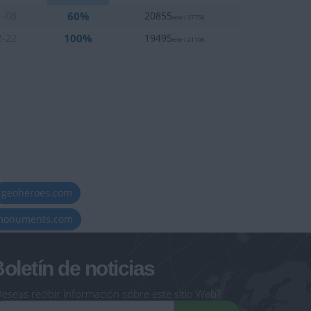
60%
1-08
20855
eme / 37750
100%
2-22
19495
eme / 21106
geoheroes.com
-monuments.com
oletín de noticias
eseas recibir información sobre este sitio Web?