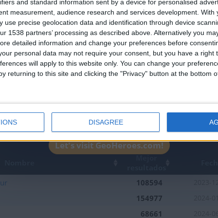
ifiers and standard information sent by a device for personalised adver
Join our American version now and be among
tent measurement, audience research and services development.
With 
 use precise geolocation data and identification through device scanni
the firsts to submit your score on our
ur 1538 partners’ processing as described above. Alternatively you may 
leaderboards!
ore detailed information and change your preferences before consenti
our personal data may not require your consent, but you have a right t
ferences will apply to this website only. You can change your preferen
y returning to this site and clicking the "Privacy" button at the bottom
IONS
DISAGREE
A
2
1
Let's visit GeoHeroes.com!
Mejor
Nombre
Fec
resultados
Sur
108594
2023-1
154977
2024-0
68661
2024-0