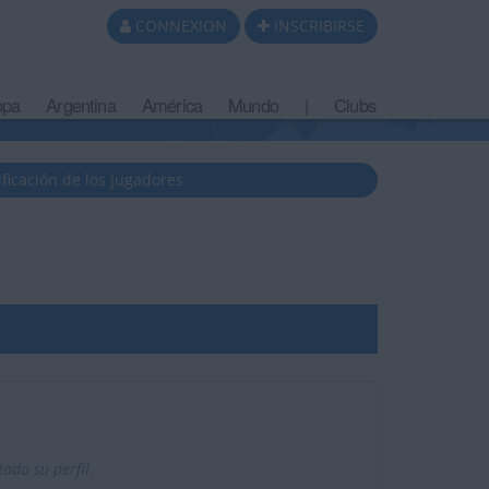
CONNEXION
INSCRIBIRSE
opa
Argentina
América
Mundo
|
Clubs
ificación de los jugadores
ado su perfil.