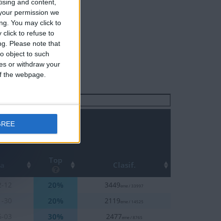
tising and content,
your permission we
ng. You may click to
click to refuse to
ng.
Please note that
o object to such
ces or withdraw your
 of the webpage.
Buscar:
GREE
Top
ha
Clasif.
20%
2-12
3449
eme / 33997
20%
1-30
2119
eme / 14525
30%
6-03
2477
eme / 8765