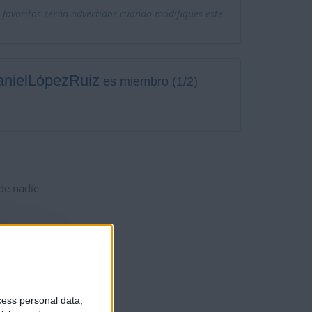
 favoritos serán advertidos cuando modifiques este
nielLópezRuiz
es miembro (1/2)
 de nadie
cess personal data,