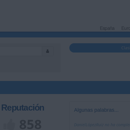
España
Eur
Clas
Reputación
Algunas palabras...
858
DanielLópezRuiz no ha complet