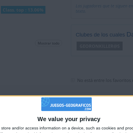
Los jugadores que te siguen en
Class. top : 13.06%
texto.
Da
Clubes de los cuales
Mostrar todo
GEORONKILLER@S
No está entre los favoritos
We value your privacy
🇺🇸 We noticed you’re visiting from
store and/or access information on a device, such as cookies and pro
an English-speaking country