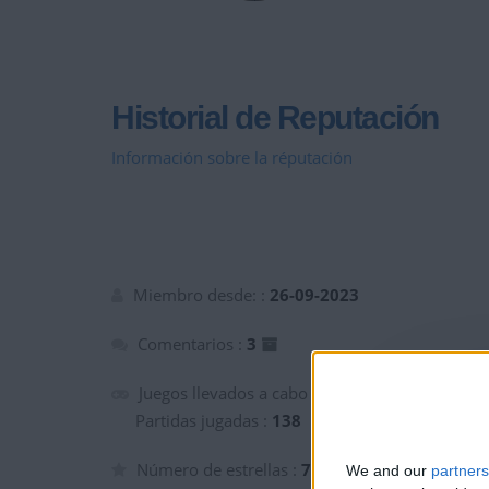
Historial de Reputación
Información sobre la réputación
Miembro desde: :
26-09-2023
Comentarios :
3
Juegos llevados a cabo :
5
Partidas jugadas :
138
Número de estrellas :
7
We and our
partners