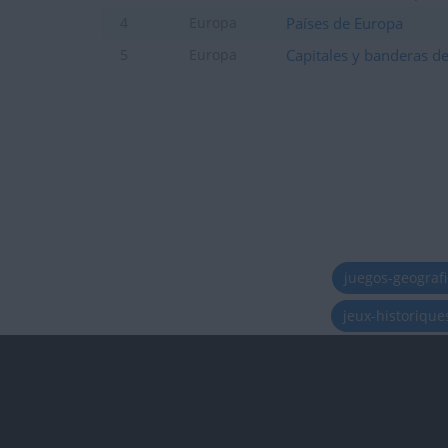
Países de Europa
4
Europa
Capitales y banderas d
5
Europa
juegos-geograf
jeux-historiqu