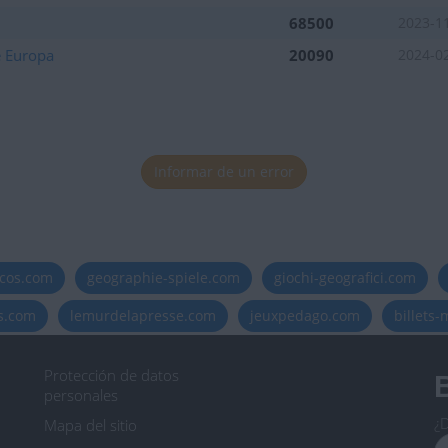
68500
2023-1
e Europa
20090
2024-0
Informar de un error
icos.com
geographie-spiele.com
giochi-geografici.com
es.com
lemurdelapresse.com
jeuxpedago.com
billets
Protección de datos
B
personales
¿D
Mapa del sitio