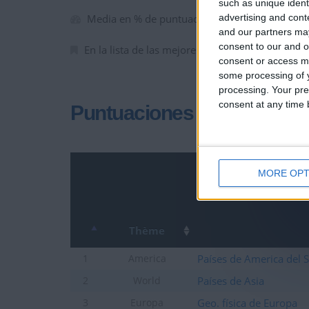
such as unique ident
advertising and con
Media en % de puntuación max. :
64.45%
and our partners may
consent to our and o
En la lista de las mejores partidas :
0
consent or access m
some processing of y
processing. Your pre
consent at any time b
Puntuaciones
MORE OPT
Thème
Países de America del 
1
America
Países de Asia
2
World
Geo. física de Europa
3
Europa