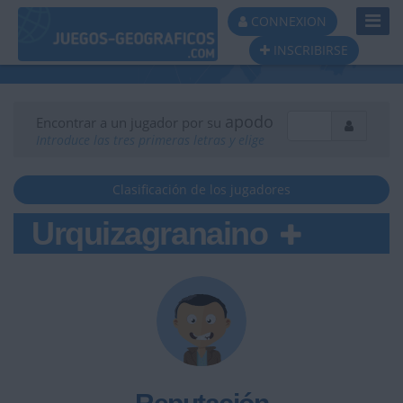
Toggl
CONNEXION
Navig
INSCRIBIRSE
apodo
Encontrar a un jugador por su
Introduce las tres primeras letras y elige
Clasificación de los jugadores
Urquizagranaino