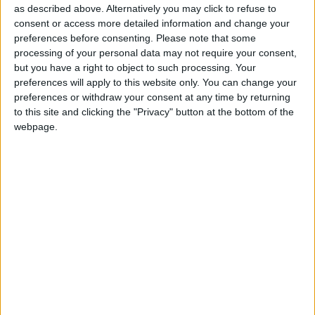
+2
Terminar una partida
hace 2 meses
as described above. Alternatively you may click to refuse to
Información sobre la réputación
Mostrar todo
+2
consent or access more detailed information and change your
Terminar una partida
hace 2 meses
preferences before consenting.
Please note that some
+10
Algunas palabras...
hace 2 meses
processing of your personal data may not require your consent,
Entrar en las mejores puntuaciones del día
but you have a right to object to such processing. Your
+2
preferences will apply to this website only. You can change your
Urquizagranaino no ha completado su perfil.
Terminar una partida
hace 2 meses
preferences or withdraw your consent at any time by returning
+10
hace 2 meses
Los jugadores que te siguen en favoritos serán advertidos
to this site and clicking the "Privacy" button at the bottom of the
Entrar en las mejores puntuaciones del día
cuando modifiques este texto.
webpage.
+2
Terminar una partida
hace 2 meses
+10
hace 2 meses
Urquizagranaino
Clubes de los cuales
es
Entrar en las mejores puntuaciones del día
miembro (0/2)
+10
Ganar una estrella
hace 2 meses
Urquizagranaino
no pertenece a ningún club
+10
Ganar una estrella
hace 2 meses
+10
Ganar una estrella
hace 2 meses
+2
Terminar una partida
hace 2 meses
🇺🇸 We noticed you’re visiting
Miembro desde: :
23-09-2023
+40
from an English-speaking
hace 2 meses
Entrar en las mejores puntuaciones del mes
country
Comentarios :
0