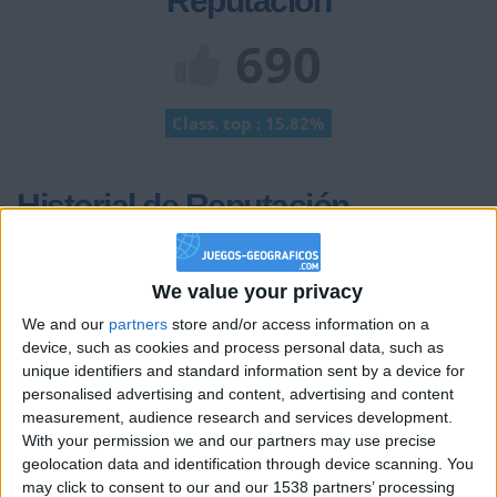
Reputación
690
Class. top : 15.82%
Historial de Reputación
+2
Terminar una partida
hace 2 meses
+2
Terminar una partida
We value your privacy
hace 2 meses
+20
We and our
partners
store and/or access information on a
hace 2 meses
device, such as cookies and process personal data, such as
Entrar en las mejores puntuaciones de la semana
unique identifiers and standard information sent by a device for
+2
Terminar una partida
hace 2 meses
personalised advertising and content, advertising and content
+2
Terminar una partida
hace 2 meses
measurement, audience research and services development.
With your permission we and our partners may use precise
+20
hace 2 meses
geolocation data and identification through device scanning. You
Entrar en las mejores puntuaciones de la semana
may click to consent to our and our 1538 partners’ processing