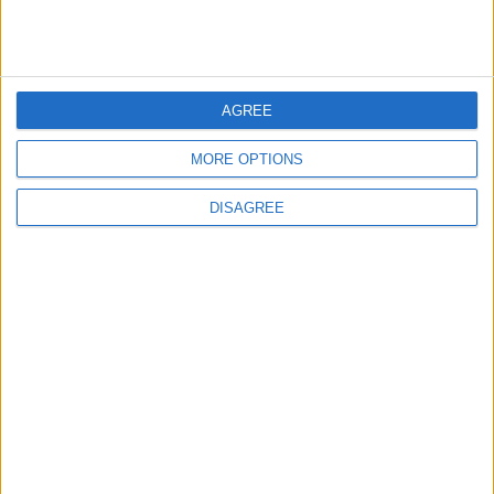
juegos-geograficos.com
geographie-spiele.com
giochi-geografici.com
geoheroes.com
AGREE
jeux-historiques.com
lemurdelapresse.com
jeuxpedago.com
billets-monuments.com
MORE OPTIONS
DISAGREE
Protección de datos
personales
Mapa del sitio
Contacto
Menciones Legales
Colaboración
Boletín de noticias
¿Deseas recibir información sobre este sitio Web?