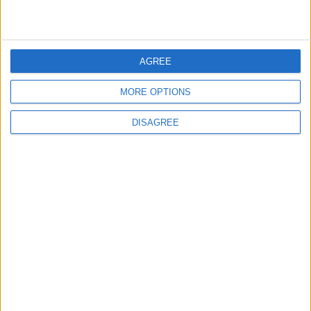
giochi-geografici.com
geoheroes.com
jeux-historiques.com
lemurdelapresse.com
AGREE
jeuxpedago.com
billets-monuments.com
MORE OPTIONS
Protección de datos
personales
DISAGREE
Mapa del sitio
Contacto
Menciones Legales
Colaboración
Boletín de noticias
¿Deseas recibir información sobre este sitio Web?
ENVIAR