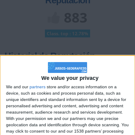
Reputación
883
Class. top : 12.78%
Historial de Reputación
Información sobre la réputación
Mostrar todo
We value your privacy
Algunas palabras...
We and our
partners
store and/or access information on a
device, such as cookies and process personal data, such as
franciscoco no ha completado su perfil.
unique identifiers and standard information sent by a device for
personalised advertising and content, advertising and content
Los jugadores que te siguen en favoritos serán advertidos
cuando modifiques este texto.
measurement, audience research and services development.
With your permission we and our partners may use precise
geolocation data and identification through device scanning. You
may click to consent to our and our 1538 partners’ processing