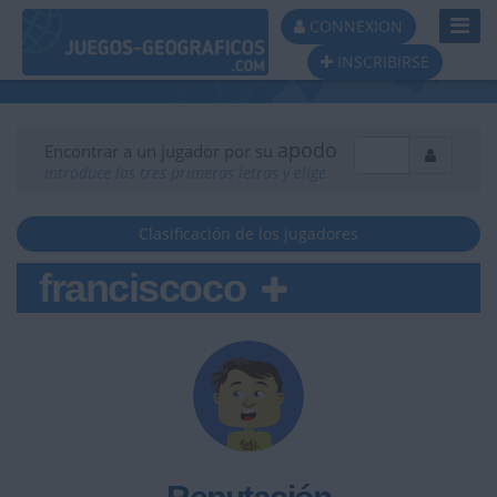
Toggl
CONNEXION
Navig
INSCRIBIRSE
apodo
Encontrar a un jugador por su
Introduce las tres primeras letras y elige
Clasificación de los jugadores
franciscoco