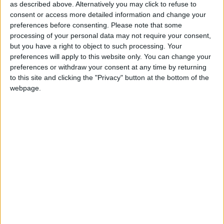
franciscoco
Clubes de los cuales
es miembro
as described above. Alternatively you may click to refuse to
(0/2)
consent or access more detailed information and change your
franciscoco
preferences before consenting.
Please note that some
no pertenece a ningún club
processing of your personal data may not require your consent,
but you have a right to object to such processing. Your
preferences will apply to this website only. You can change your
preferences or withdraw your consent at any time by returning
Miembro desde: :
21-04-2023
to this site and clicking the "Privacy" button at the bottom of the
webpage.
Comentarios :
6
Juegos llevados a cabo :
8
Partidas jugadas :
57
Número de estrellas :
17
Media en % de puntuación max. :
88.00%
🇺🇸 We noticed you’re visiting
from an English-speaking
En la lista de las mejores partidas :
0
country
No está entre los favoritos de nadie
Join our American version now and be