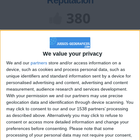
Reputación
380
Class. top : 25.58%
We value your privacy
Historial de Reputación
We and our
partners
store and/or access information on a
Información sobre la réputación
device, such as cookies and process personal data, such as
Mostrar todo
unique identifiers and standard information sent by a device for
Algunas palabras...
personalised advertising and content, advertising and content
measurement, audience research and services development.
With your permission we and our partners may use precise
UrquideGraná5.0 no ha completado su perfil.
geolocation data and identification through device scanning. You
may click to consent to our and our 1538 partners’ processing
Los jugadores que te siguen en favoritos serán advertidos
as described above. Alternatively you may click to refuse to
cuando modifiques este texto.
consent or access more detailed information and change your
preferences before consenting.
Please note that some
processing of your personal data may not require your consent,