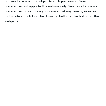
UrquideGraná5.0
Clubes de los cuales
es
but you have a right to object to such processing. Your
miembro (0/2)
preferences will apply to this website only. You can change your
preferences or withdraw your consent at any time by returning
UrquideGraná5.0
no pertenece a ningún club
to this site and clicking the "Privacy" button at the bottom of the
webpage.
Miembro desde: :
23-03-2023
Comentarios :
0
🇺🇸 We noticed you’re visiting
Juegos llevados a cabo :
2
from an English-speaking
Partidas jugadas :
20
country
Join our American version now and be
Número de estrellas :
6
among the firsts to submit your score
on our leaderboards!
Media en % de puntuación max. :
100%
En la lista de las mejores partidas :
0
No está entre los favoritos de nadie