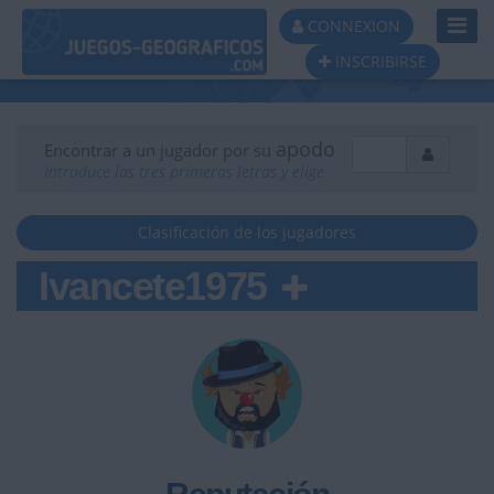
Toggl
CONNEXION
Navig
INSCRIBIRSE
apodo
Encontrar a un jugador por su
Introduce las tres primeras letras y elige
Clasificación de los jugadores
Ivancete1975