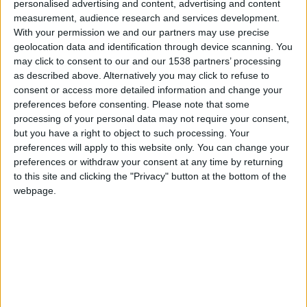
personalised advertising and content, advertising and content
+2
Terminar una partida
hace 6 horas
Información sobre la réputación
measurement, audience research and services development.
Mostrar todo
+2
With your permission we and our partners may use precise
Terminar una partida
hace un día
Algunas palabras...
geolocation data and identification through device scanning. You
+10
hace un día
may click to consent to our and our 1538 partners’ processing
Entrar en las mejores puntuaciones del día
as described above. Alternatively you may click to refuse to
Ivancete1975 no ha completado su perfil.
+2
Terminar una partida
hace un día
consent or access more detailed information and change your
preferences before consenting.
Please note that some
+10
Los jugadores que te siguen en favoritos serán advertidos
hace un día
processing of your personal data may not require your consent,
cuando modifiques este texto.
Entrar en las mejores puntuaciones del día
but you have a right to object to such processing. Your
+2
Terminar una partida
hace 2 días
preferences will apply to this website only. You can change your
+2
preferences or withdraw your consent at any time by returning
Terminar una partida
hace 2 días
Ivancete1975
Clubes de los cuales
es
to this site and clicking the "Privacy" button at the bottom of the
+2
miembro (0/2)
Terminar una partida
hace 3 días
webpage.
+2
Ivancete1975
no pertenece a ningún club
Terminar una partida
hace 4 días
+2
Terminar una partida
hace 4 días
+2
Terminar una partida
hace 5 días
+2
Miembro desde: :
20-03-2023
Terminar una partida
hace 6 días
+2
Terminar una partida
hace 6 días
Comentarios :
1