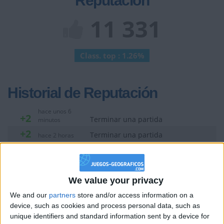
Reputación
11 331
Class. top : 1.26%
Historial de Reputación
hace unos 6
+2
Terminar una partida
minutos
+2
Terminar una partida
hace 2 horas
+2
Terminar una partida
hace 2 horas
+20
hace 6 horas
Entrar en las mejores puntuaciones de la semana
We value your privacy
+2
Terminar una partida
hace 6 horas
We and our
partners
store and/or access information on a
+10
device, such as cookies and process personal data, such as
hace 6 horas
unique identifiers and standard information sent by a device for
Entrar en las mejores puntuaciones del día