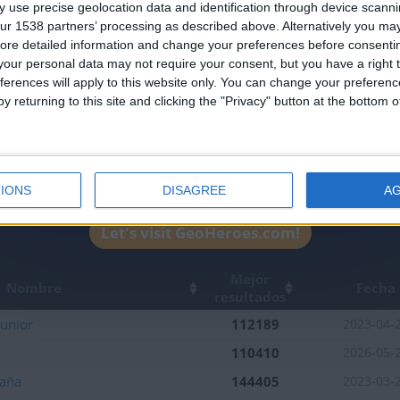
 use precise geolocation data and identification through device scanni
the firsts to submit your score on our
ur 1538 partners’ processing as described above. Alternatively you may 
leaderboards!
ore detailed information and change your preferences before consenti
our personal data may not require your consent, but you have a right t
ferences will apply to this website only. You can change your preferen
y returning to this site and clicking the "Privacy" button at the bottom
IONS
DISAGREE
A
2
1
Let's visit GeoHeroes.com!
Mejor
Nombre
Fecha
resultados
Junior
112189
2023-04-
110410
2026-05-
aña
144405
2023-03-