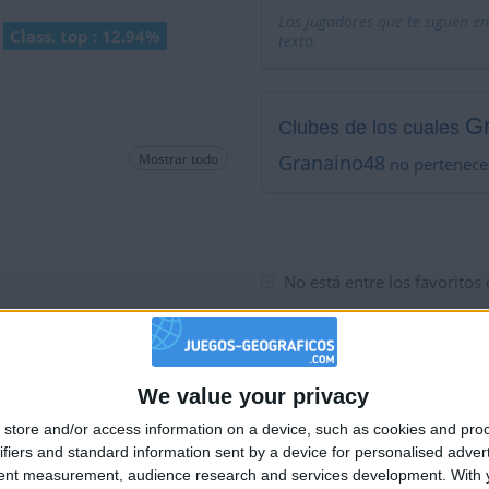
Los jugadores que te siguen en
Class. top : 12.94%
texto.
G
Clubes de los cuales
Mostrar todo
Granaino48
no pertenece
No está entre los favoritos
We value your privacy
🇺🇸 We noticed you’re visiting from
store and/or access information on a device, such as cookies and pro
an English-speaking country
ifiers and standard information sent by a device for personalised adver
Join our American version now and be among
tent measurement, audience research and services development.
With 