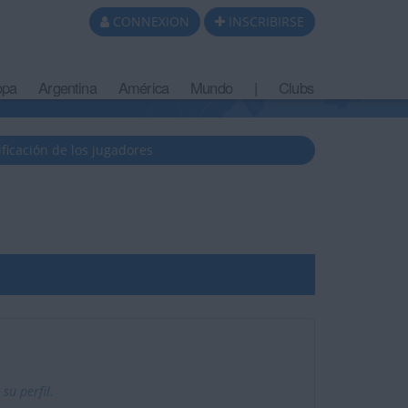
CONNEXION
INSCRIBIRSE
opa
Argentina
América
Mundo
|
Clubs
ificación de los jugadores
u perfil.