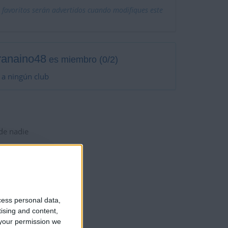
 favoritos serán advertidos cuando modifiques este
ranaino48
es miembro (0/2)
 a ningún club
 de nadie
cess personal data,
tising and content,
your permission we