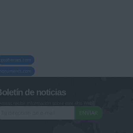
geoheroes.com
-monuments.com
oletín de noticias
eseas recibir información sobre este sitio Web?
ENVIAR