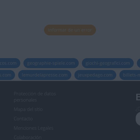
Informar de un error
icos.com
geographie-spiele.com
giochi-geografici.com
es.com
lemurdelapresse.com
jeuxpedago.com
billets
Protección de datos
B
personales
¿D
Mapa del sitio
Contacto
Menciones Legales
Colaboración