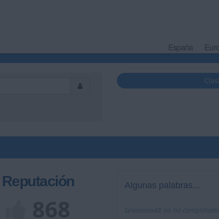
España
Eur
Clas
Reputación
Algunas palabras...
868
Granaino48 no ha completado s