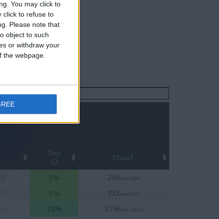
ng. You may click to
click to refuse to
ng.
Please note that
o object to such
ces or withdraw your
 of the webpage.
Buscar:
GREE
Top
Clasif.
5%
23
249
eme / 5460
5%
27
332
eme / 7217
10%
22
2196
eme / 38247