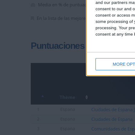
and our partners may
Media en % de puntuación max. :
100%
consent to our and o
consent or access m
En la lista de las mejores partidas :
0
some processing of y
processing. Your pre
consent at any time b
Puntuaciones
MORE OPT
Thème
Ciudades de Espana 
1
Espana
Ciudades de Espana
2
Espana
Comunidades de Esp
3
Espana