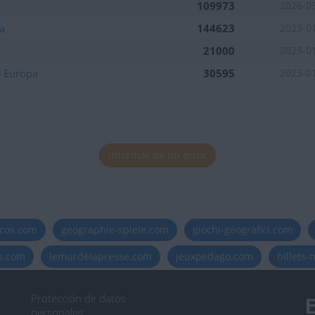
109973
2026-0
a
144623
2023-0
21000
2023-0
e Europa
30595
2023-0
Informar de un error
icos.com
geographie-spiele.com
giochi-geografici.com
es.com
lemurdelapresse.com
jeuxpedago.com
billets
Protección de datos
B
personales