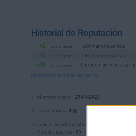
Historial de Reputación
+2
Terminar una partida
hace 2 meses
+2
Terminar una partida
hace 2 meses
+20
Entrar en las mejores pun
hace 2 meses
Información sobre la réputación
Miembro desde: :
27-01-2023
Comentarios :
0
Juegos llevados a cabo :
5
Partidas jugadas :
69