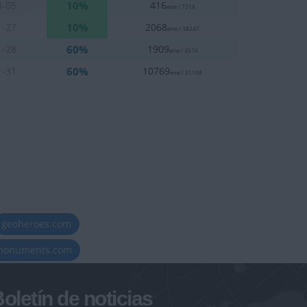
10%
3-05
416
eme / 7218
10%
1-27
2068
eme / 38247
60%
1-28
1909
eme / 3574
60%
1-31
10769
eme / 21108
geoheroes.com
-monuments.com
oletín de noticias