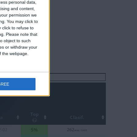
cess personal data,
tising and content,
your permission we
ng. You may click to
click to refuse to
ng.
Please note that
o object to such
ces or withdraw your
 of the webpage.
Buscar:
GREE
Top
ha
Clasif.
5%
2-02
262
eme / 5460