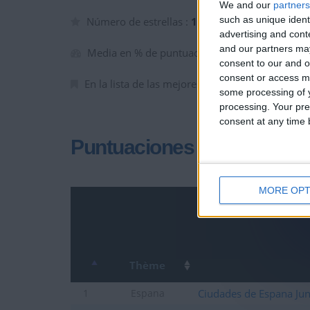
We and our
partners
such as unique ident
Número de estrellas :
10
advertising and con
and our partners may
Media en % de puntuación max. :
87.93%
consent to our and o
consent or access m
En la lista de las mejores partidas :
0
some processing of y
processing. Your pre
consent at any time b
Puntuaciones
MORE OPT
Thème
Ciudades de Espana Jun
1
Espana