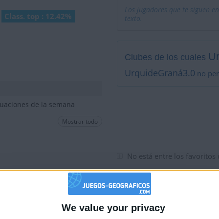
Los jugadores que te siguen en
Class. top : 12.42%
texto.
U
Clubes de los cuales
UrquideGraná3.0
no per
tuaciones de la semana
Mostrar todo
No está entre los favoritos
We value your privacy
🇺🇸 We noticed you’re visiting from