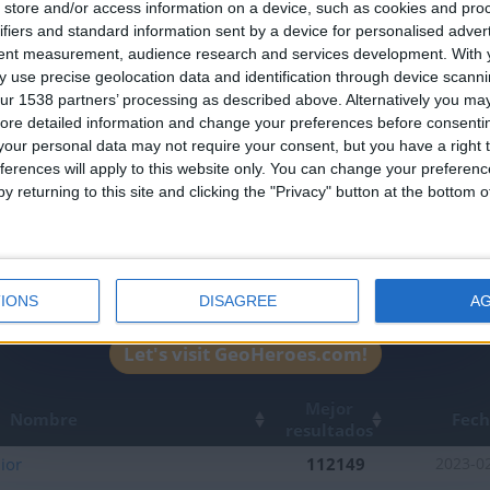
store and/or access information on a device, such as cookies and pro
an English-speaking country
ifiers and standard information sent by a device for personalised adver
Join our American version now and be among
tent measurement, audience research and services development.
With 
 use precise geolocation data and identification through device scanni
the firsts to submit your score on our
ur 1538 partners’ processing as described above. Alternatively you may 
leaderboards!
ore detailed information and change your preferences before consenti
our personal data may not require your consent, but you have a right t
ferences will apply to this website only. You can change your preferen
y returning to this site and clicking the "Privacy" button at the bottom
IONS
DISAGREE
A
1
2
Let's visit GeoHeroes.com!
Mejor
Nombre
Fec
resultados
ior
112149
2023-0