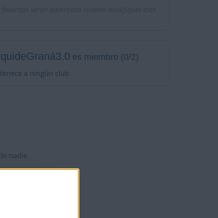
 favoritos serán advertidos cuando modifiques este
rquideGraná3.0
es miembro (0/2)
tenece a ningún club
 de nadie