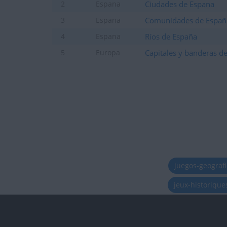
Ciudades de Espana
2
Espana
Comunidades de Españ
3
Espana
Ríos de España
4
Espana
Capitales y banderas d
5
Europa
juegos-geograf
jeux-historiqu