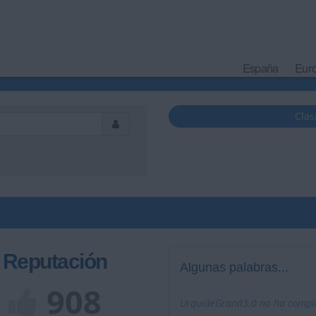
España
Eur
Clas
Reputación
Algunas palabras...
908
UrquideGraná3.0 no ha complet