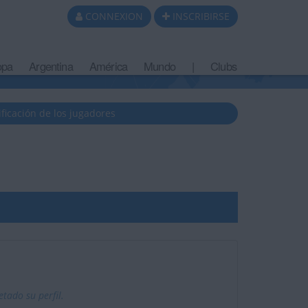
CONNEXION
INSCRIBIRSE
opa
Argentina
América
Mundo
|
Clubs
ificación de los jugadores
ado su perfil.