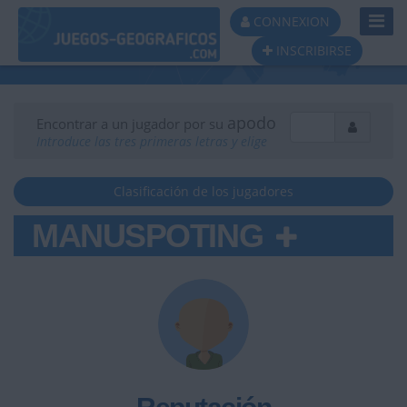
Toggl
CONNEXION
Navig
INSCRIBIRSE
apodo
Encontrar a un jugador por su
Introduce las tres primeras letras y elige
Clasificación de los jugadores
MANUSPOTING