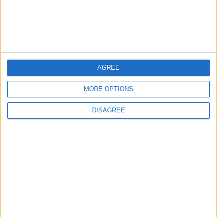
juegos-geograficos.com
geographie-spiele.com
giochi-geografici.com
geoheroes.com
AGREE
jeux-historiques.com
lemurdelapresse.com
MORE OPTIONS
jeuxpedago.com
billets-monuments.com
DISAGREE
Protección de datos
personales
Mapa del sitio
Contacto
Menciones Legales
Colaboración
Boletín de noticias