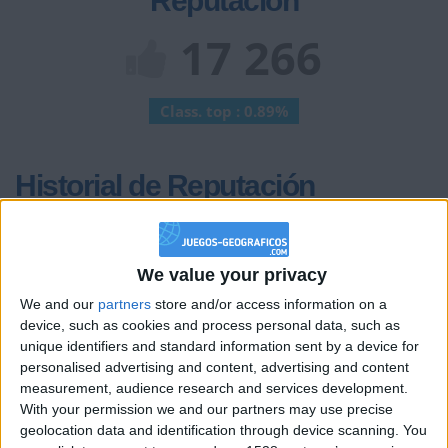
Reputación
17 266
Class. top : 0.89%
Historial de Reputación
+20
hace un mes
Entrar en las mejores puntuaciones de la semana
We value your privacy
+2
Terminar una partida
hace un mes
We and our
partners
store and/or access information on a
+20
hace un mes
device, such as cookies and process personal data, such as
Entrar en las mejores puntuaciones de la semana
unique identifiers and standard information sent by a device for
+2
Terminar una partida
hace un mes
personalised advertising and content, advertising and content
+20
measurement, audience research and services development.
hace un mes
With your permission we and our partners may use precise
Entrar en las mejores puntuaciones de la semana
geolocation data and identification through device scanning. You
+2
Terminar una partida
hace un mes