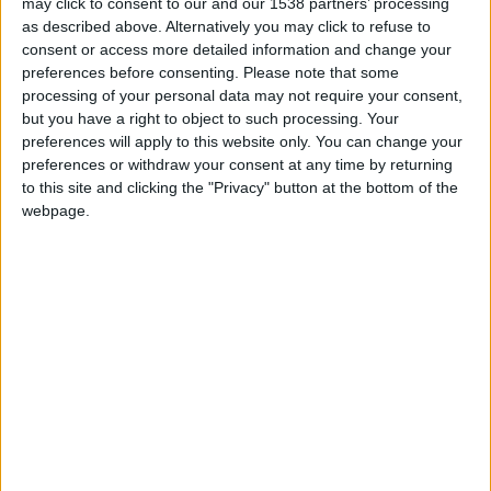
may click to consent to our and our 1538 partners’ processing
+20
as described above. Alternatively you may click to refuse to
Información sobre la réputación
Mostrar todo
hace un mes
consent or access more detailed information and change your
Entrar en las mejores puntuaciones de la semana
preferences before consenting.
Please note that some
Algunas palabras...
+2
Terminar una partida
hace un mes
processing of your personal data may not require your consent,
+40
but you have a right to object to such processing. Your
hace 2 meses
MANUSPOTING no ha completado su perfil.
preferences will apply to this website only. You can change your
Entrar en las mejores puntuaciones del mes
preferences or withdraw your consent at any time by returning
+2
Los jugadores que te siguen en favoritos serán advertidos
Terminar una partida
hace 2 meses
to this site and clicking the "Privacy" button at the bottom of the
cuando modifiques este texto.
+2
Terminar una partida
webpage.
hace 2 meses
+2
Terminar una partida
hace 2 meses
MANUSPOTING
Clubes de los cuales
es
miembro (0/2)
MANUSPOTING
no pertenece a ningún club
Miembro desde: :
09-01-2023
🇺🇸 We noticed you’re visiting
from an English-speaking
Comentarios :
0