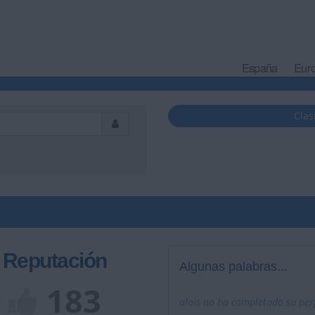
España
Eur
Clas
Reputación
Algunas palabras...
183
alois no ha completado su perf