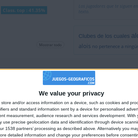
Los jugadores que te siguen en
Class. top : 41.35%
texto.
al
Clubes de los cuales
Mostrar todo
alois
no pertenece a ningú
Está entre los favoritos de
We value your privacy
🇺🇸 We noticed you’re visiting from
store and/or access information on a device, such as cookies and pro
an English-speaking country
ifiers and standard information sent by a device for personalised adver
Join our American version now and be among
tent measurement, audience research and services development.
With 
 use precise geolocation data and identification through device scanni
the firsts to submit your score on our
ur 1538 partners’ processing as described above. Alternatively you may 
leaderboards!
ore detailed information and change your preferences before consenti