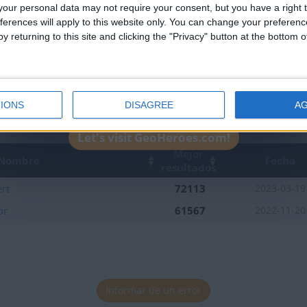
our personal data may not require your consent, but you have a right t
ferences will apply to this website only. You can change your preferen
y returning to this site and clicking the "Privacy" button at the bottom
IONS
DISAGREE
A
Let's visit GeoHeroes.com!
Mejor
Nombre
Fecha
resultados
rt
72113
2023-03-19
or
61567
2022-11-20
Informar de un error