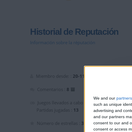
Historial de Reputación
Información sobre la réputación
Miembro desde: :
20-11-2022
Comentarios :
8
We and our
partners
Juegos llevados a cabo :
2
such as unique ident
Partidas jugadas :
13
advertising and con
and our partners may
Número de estrellas :
3
consent to our and o
consent or access m