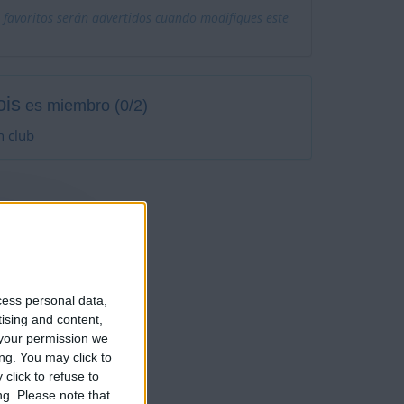
 favoritos serán advertidos cuando modifiques este
ois
es miembro (0/2)
n club
2
jugadores
cess personal data,
tising and content,
your permission we
ng. You may click to
click to refuse to
ng.
Please note that