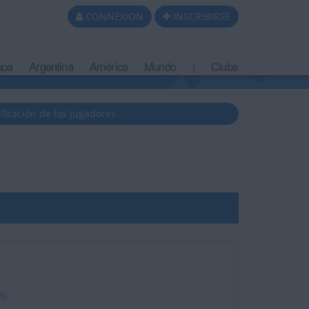
CONNEXION
INSCRIBIRSE
opa
Argentina
América
Mundo
|
Clubs
ificación de los jugadores
il.