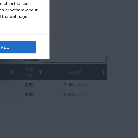
o object to such
ces or withdraw your
 of the webpage.
GREE
Buscar:
Top
Clasif.
80%
3048
eme / 4126
90%
10013
eme / 12210