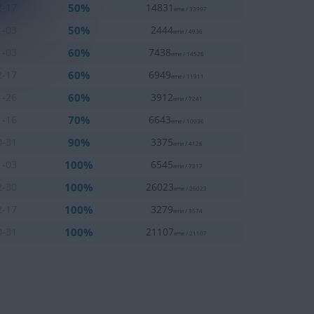
50%
2-17
14831
eme / 33997
50%
1-03
2444
eme / 4936
60%
1-03
7438
eme / 14526
60%
2-17
6949
eme / 11911
60%
1-26
3912
eme / 7241
70%
1-16
6643
eme / 10036
90%
0-31
3375
eme / 4126
100%
1-03
6545
eme / 7217
100%
2-30
26023
eme / 26023
100%
2-17
3279
eme / 3574
100%
0-31
21107
eme / 21107