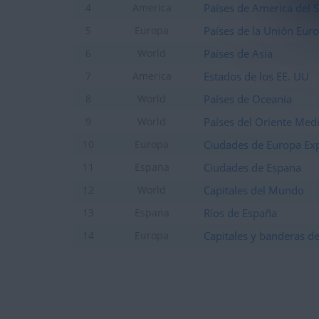
Países de America del 
4
America
Países de la Unión Eur
5
Europa
Países de Asia
6
World
Estados de los EE. UU
7
America
Países de Oceanía
8
World
Países del Oriente Med
9
World
Ciudades de Europa Ex
10
Europa
Ciudades de Espana
11
Espana
Capitales del Mundo
12
World
Ríos de España
13
Espana
Capitales y banderas d
14
Europa