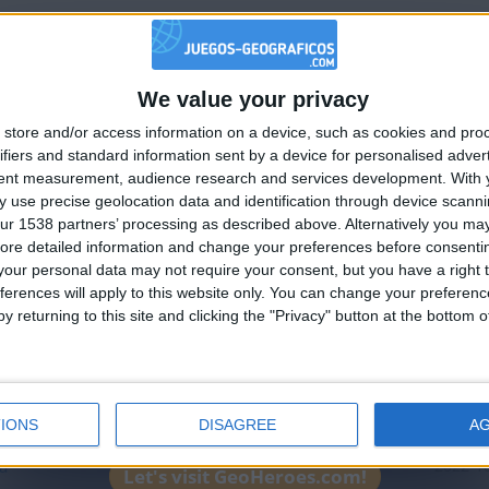
We value your privacy
🇺🇸 We noticed you’re visiting from
store and/or access information on a device, such as cookies and pro
an English-speaking country
ifiers and standard information sent by a device for personalised adver
Join our American version now and be among
tent measurement, audience research and services development.
With 
 use precise geolocation data and identification through device scanni
the firsts to submit your score on our
ur 1538 partners’ processing as described above. Alternatively you may 
leaderboards!
ore detailed information and change your preferences before consenti
our personal data may not require your consent, but you have a right t
1
2
ferences will apply to this website only. You can change your preferen
y returning to this site and clicking the "Privacy" button at the bottom
Mejor
Nombre
Fec
resultados
57085
2023-0
IONS
DISAGREE
A
156943
2023-0
a
135528
2022-1
Let's visit GeoHeroes.com!