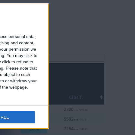
cess personal data,
tising and content,
your permission we
ng. You may click to
Buscar:
click to refuse to
ng.
Please note that
o object to such
ces or withdraw your
 of the webpage.
Top
ha
Clasif.
10%
1-22
2320
eme / 29856
GREE
20%
1-16
5582
eme / 37751
20%
0-31
7284
eme / 38247