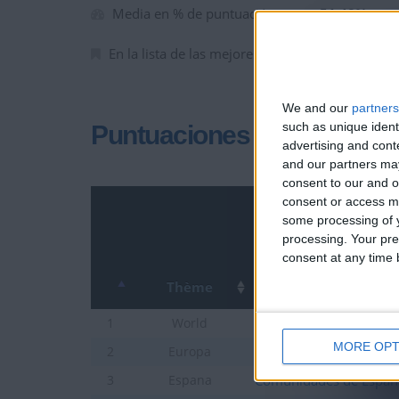
Media en % de puntuación max. :
51.48%
En la lista de las mejores partidas :
0
We and our
partners
such as unique ident
Puntuaciones
advertising and con
and our partners may
consent to our and o
consent or access m
some processing of y
processing. Your pre
consent at any time b
Thème
Banderas del Mundo
1
World
MORE OPT
Países de Europa
2
Europa
Comunidades de Españ
3
Espana