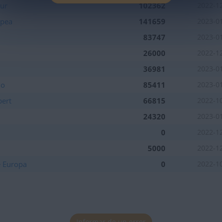
Sur
102362
2022-1
opea
141659
2023-0
83747
2023-0
26000
2022-1
36981
2023-0
io
85411
2023-0
pert
66815
2022-1
24320
2023-0
0
2022-1
5000
2022-1
e Europa
0
2022-1
Informar de un error