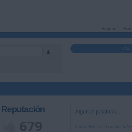
España
Eur
Clas
Reputación
Algunas palabras...
679
duncanhsh no ha completado su