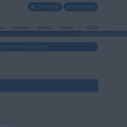
CONNEXION
INSCRIBIRSE
opa
Argentina
América
Mundo
|
Clubs
ificación de los jugadores
 perfil.