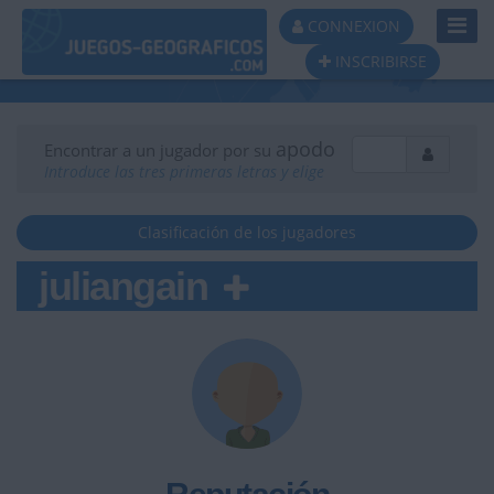
Toggl
CONNEXION
Navig
INSCRIBIRSE
apodo
Encontrar a un jugador por su
Introduce las tres primeras letras y elige
Clasificación de los jugadores
juliangain