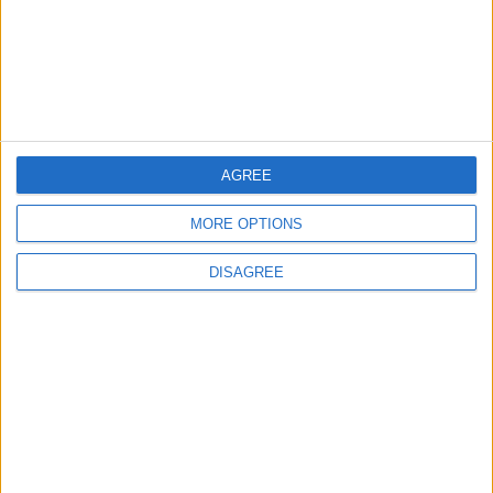
juegos-geograficos.com
geographie-spiele.com
giochi-geografici.com
geoheroes.com
jeux-historiques.com
lemurdelapresse.com
AGREE
jeuxpedago.com
billets-monuments.com
MORE OPTIONS
Protección de datos
DISAGREE
personales
Mapa del sitio
Contacto
Menciones Legales
Colaboración
Boletín de noticias