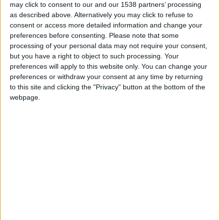
juliangain
Clubes de los cuales
es miembro
may click to consent to our and our 1538 partners’ processing
(0/2)
as described above. Alternatively you may click to refuse to
juliangain
consent or access more detailed information and change your
no pertenece a ningún club
preferences before consenting.
Please note that some
processing of your personal data may not require your consent,
but you have a right to object to such processing. Your
preferences will apply to this website only. You can change your
Miembro desde: :
21-09-2022
preferences or withdraw your consent at any time by returning
to this site and clicking the "Privacy" button at the bottom of the
Comentarios :
0
webpage.
Juegos llevados a cabo :
10
Partidas jugadas :
174
Número de estrellas :
8
Media en % de puntuación max. :
50.14%
En la lista de las mejores partidas :
0
🇺🇸 We noticed you’re visiting
No está entre los favoritos de nadie
from an English-speaking