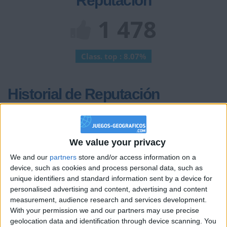
Reputación
1 478
Class. top : 8.07%
Historial de Reputación
Información sobre la réputación
Mostrar todo
Algunas palabras...
We value your privacy
We and our
partners
store and/or access information on a
juliangain no ha completado su perfil.
device, such as cookies and process personal data, such as
unique identifiers and standard information sent by a device for
Los jugadores que te siguen en favoritos serán advertidos
cuando modifiques este texto.
personalised advertising and content, advertising and content
measurement, audience research and services development.
With your permission we and our partners may use precise
geolocation data and identification through device scanning. You