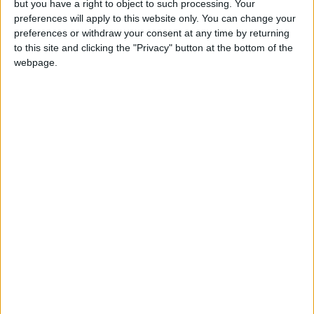
ManuelUrquiza
Clubes de los cuales
es
but you have a right to object to such processing. Your
miembro (0/2)
preferences will apply to this website only. You can change your
preferences or withdraw your consent at any time by returning
ManuelUrquiza
no pertenece a ningún club
to this site and clicking the "Privacy" button at the bottom of the
webpage.
Miembro desde: :
20-02-2022
Comentarios :
0
🇺🇸 We noticed you’re visiting
Juegos llevados a cabo :
2
from an English-speaking
Partidas jugadas :
36
country
Join our American version now and be
Número de estrellas :
6
among the firsts to submit your score
on our leaderboards!
Media en % de puntuación max. :
100%
En la lista de las mejores partidas :
0
No está entre los favoritos de nadie