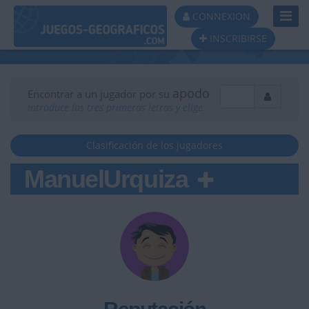
Toggl
CONNEXION
Navig
INSCRIBIRSE
apodo
Encontrar a un jugador por su
Introduce las tres primeras letras y elige
Clasificación de los jugadores
ManuelUrquiza