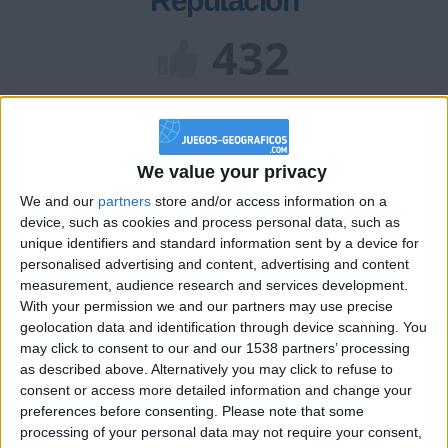
Reputación
432
Class. top : 23.41%
We value your privacy
Historial de Reputación
We and our
partners
store and/or access information on a
Información sobre la réputación
device, such as cookies and process personal data, such as
Mostrar todo
unique identifiers and standard information sent by a device for
Algunas palabras...
personalised advertising and content, advertising and content
measurement, audience research and services development.
With your permission we and our partners may use precise
ManuelUrquiza no ha completado su perfil.
geolocation data and identification through device scanning. You
may click to consent to our and our 1538 partners’ processing
Los jugadores que te siguen en favoritos serán advertidos
as described above. Alternatively you may click to refuse to
cuando modifiques este texto.
consent or access more detailed information and change your
preferences before consenting.
Please note that some
processing of your personal data may not require your consent,