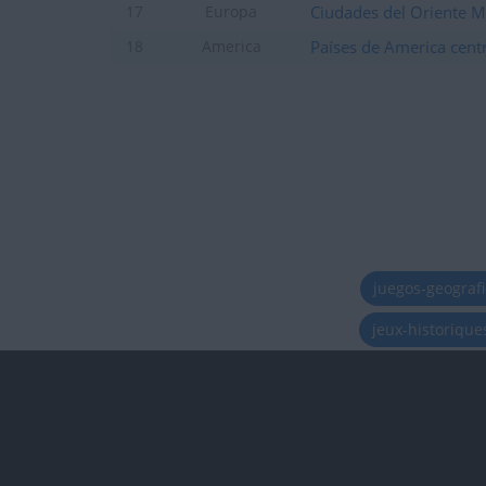
Ciudades del Oriente 
17
Europa
Países de America centr
18
America
juegos-geograf
jeux-historiqu