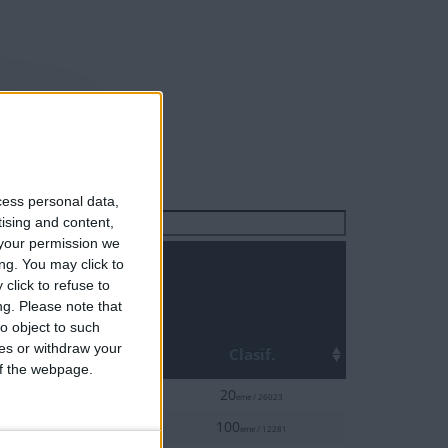
cess personal data,
Buscar:
tising and content,
your permission we
ng. You may click to
click to refuse to
ng.
Please note that
o object to such
Top
ces or withdraw your
ha
Clasif.
 of the webpage.
0.1%
2-22
20
eme / 26023
1%
7-07
100
eme / 12281