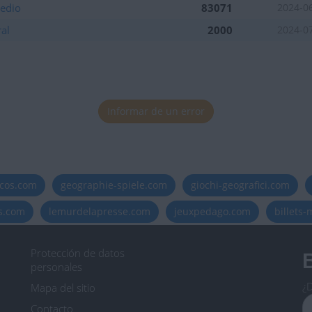
Medio
83071
2024-0
al
2000
2024-0
Informar de un error
icos.com
geographie-spiele.com
giochi-geografici.com
es.com
lemurdelapresse.com
jeuxpedago.com
billets
Protección de datos
B
personales
¿D
Mapa del sitio
Contacto