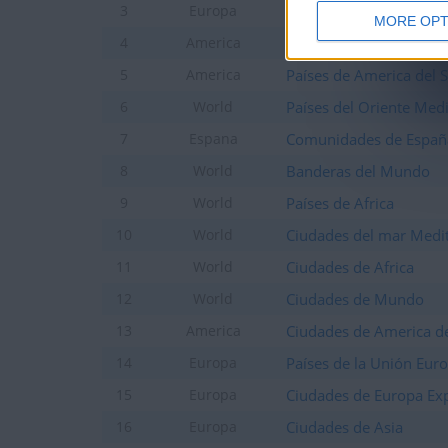
Capitales y banderas d
3
Europa
MORE OPT
Ciudades de Peru
4
America
Países de America del 
5
America
Países del Oriente Med
6
World
Comunidades de Españ
7
Espana
Banderas del Mundo
8
World
Países de Africa
9
World
Ciudades del mar Medi
10
World
Ciudades de Africa
11
World
Ciudades de Mundo
12
World
Ciudades de America de
13
America
Países de la Unión Eur
14
Europa
Ciudades de Europa Ex
15
Europa
Ciudades de Asia
16
Europa