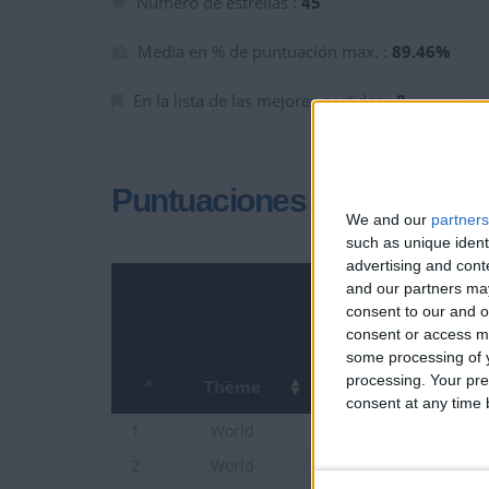
Número de estrellas :
45
Media en % de puntuación max. :
89.46%
En la lista de las mejores partidas :
0
Puntuaciones
We and our
partners
such as unique ident
advertising and con
and our partners may
consent to our and o
consent or access m
some processing of y
processing. Your pre
Thème
consent at any time b
Capitales del Mundo
1
World
Ciudades de Mundo jun
2
World