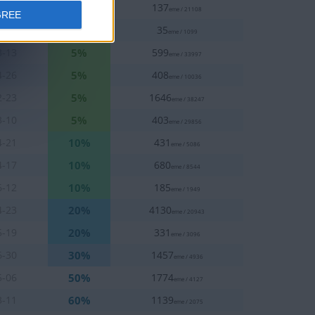
1%
6-16
137
eme / 21108
GREE
5%
6-23
35
eme / 1099
5%
3-13
599
eme / 33997
5%
4-26
408
eme / 10036
5%
2-23
1646
eme / 38247
5%
3-10
403
eme / 29856
10%
4-21
431
eme / 5086
10%
4-17
680
eme / 8544
10%
6-12
185
eme / 1949
20%
4-23
4130
eme / 20943
20%
5-19
331
eme / 3096
30%
6-30
1457
eme / 4936
50%
5-06
1774
eme / 4127
60%
3-11
1139
eme / 2075