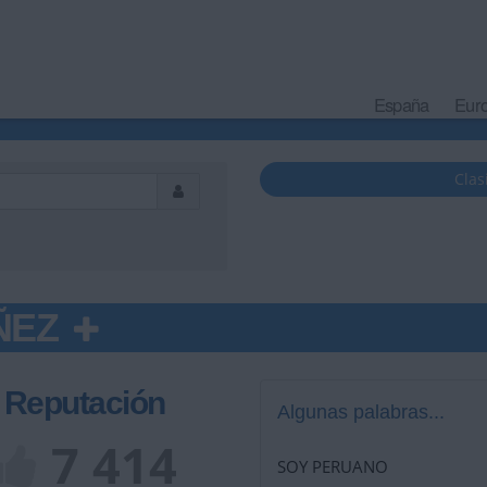
España
Eur
Clas
ÑEZ
Reputación
Algunas palabras...
7 414
SOY PERUANO