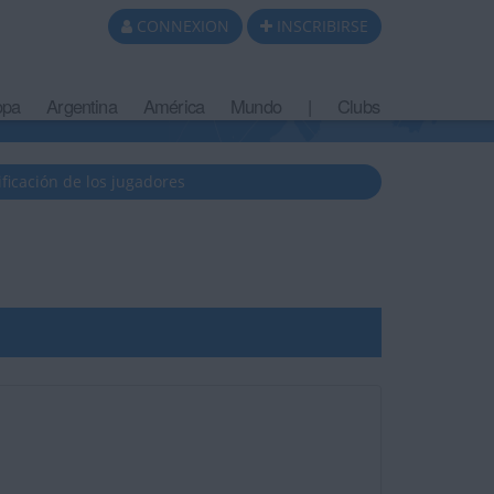
CONNEXION
INSCRIBIRSE
opa
Argentina
América
Mundo
|
Clubs
ificación de los jugadores