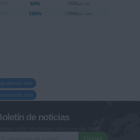
80%
6-09
1020
eme / 1453
100%
7-11
13984
eme / 14459
geoheroes.com
-monuments.com
oletín de noticias
eseas recibir información sobre este sitio Web?
ENVIAR