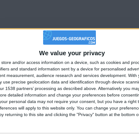
We value your privacy
🇺🇸 We noticed you’re visiting from
store and/or access information on a device, such as cookies and pro
an English-speaking country
ifiers and standard information sent by a device for personalised adver
Join our American version now and be among
tent measurement, audience research and services development.
With 
 use precise geolocation data and identification through device scanni
the firsts to submit your score on our
1
2
5
3
2
1
ur 1538 partners’ processing as described above. Alternatively you may 
leaderboards!
ore detailed information and change your preferences before consenti
our personal data may not require your consent, but you have a right t
Mejor
ferences will apply to this website only. You can change your preferen
Nombre
Fec
resultados
y returning to this site and clicking the "Privacy" button at the bottom
62406
2021-1
ior
193980
2024-0