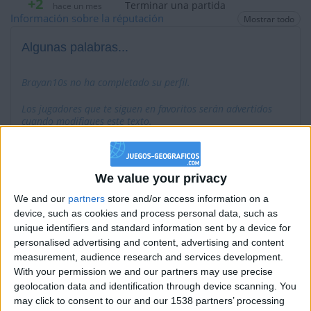
+2
Terminar una partida
hace un mes
Información sobre la réputación
Mostrar todo
+2
Terminar una partida
hace un mes
+20
Algunas palabras...
hace un mes
Entrar en las mejores puntuaciones de la semana
+2
Brayan10s no ha completado su perfil.
Terminar una partida
hace un mes
+20
hace un mes
Los jugadores que te siguen en favoritos serán advertidos
Entrar en las mejores puntuaciones de la semana
cuando modifiques este texto.
+2
Terminar una partida
hace un mes
+20
hace un mes
Brayan10s
Clubes de los cuales
es miembro
Entrar en las mejores puntuaciones de la semana
We value your privacy
(2/2)
+2
Terminar una partida
hace un mes
We and our
partners
store and/or access information on a
device, such as cookies and process personal data, such as
+20
GEOGENIOS ☀
hace un mes
unique identifiers and standard information sent by a device for
Entrar en las mejores puntuaciones de la semana
Pros De Geografía - PDG
3
personalised advertising and content, advertising and content
+2
Terminar una partida
hace un mes
measurement, audience research and services development.
+40
With your permission we and our partners may use precise
hace un mes
geolocation data and identification through device scanning. You
Entrar en las mejores puntuaciones del mes
may click to consent to our and our 1538 partners’ processing
Miembro desde: :
+2
20-11-2021