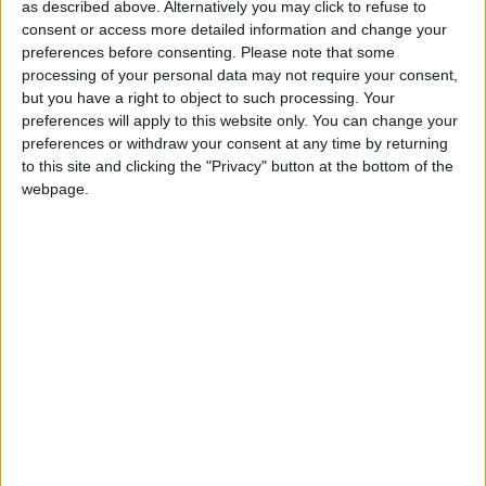
Terminar una partida
hace un mes
as described above. Alternatively you may click to refuse to
+40
consent or access more detailed information and change your
hace un mes
Comentarios :
0
preferences before consenting.
Please note that some
Entrar en las mejores puntuaciones del mes
processing of your personal data may not require your consent,
+2
Terminar una partida
Juegos llevados a cabo :
hace un mes
43
but you have a right to object to such processing. Your
+2
Partidas jugadas :
1757
preferences will apply to this website only. You can change your
Terminar una partida
hace un mes
preferences or withdraw your consent at any time by returning
+40
hace un mes
Número de estrellas :
119
to this site and clicking the "Privacy" button at the bottom of the
Entrar en las mejores puntuaciones del mes
webpage.
+20
hace un mes
Media en % de puntuación max. :
98.79%
Entrar en las mejores puntuaciones de la semana
+2
En la lista de las mejores partidas :
4
Terminar una partida
hace un mes
Está entre los favoritos de
6
jugadores
-10
hace 2 meses
Ser suprimido de los favoritos de alguien
+20
hace 2 meses
Entrar en las mejores puntuaciones de la semana
+2
Puntuaciones
Terminar una partida
hace 2 meses
Buscar: