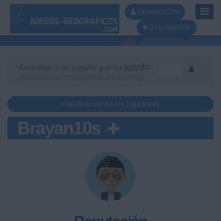
Toggl
CONNEXION
Navig
INSCRIBIRSE
apodo
Encontrar a un jugador por su
Introduce las tres primeras letras y elige
Clasificación de los jugadores
Brayan10s