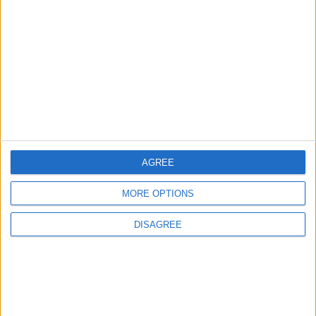
Ciudades de America
109455
35
America
central
Ciudades del Oriente
118703
36
Europa
Medio
Ciudades de Europa Expert
95020
37
Europa
Ciudades de Peru
85156
38
America
Ciudades de Bolivia
86078
39
America
AGREE
Ciudades de Colombia
85446
40
America
MORE OPTIONS
Ciudades de Argentina
83334
41
Argentina
DISAGREE
Ciudades de Espana
75804
42
Espana
Ciudades de Mexico
64293
43
America