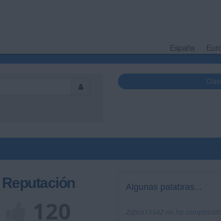
España
Eur
Clas
Reputación
Algunas palabras...
120
Zafira13542 no ha completado 