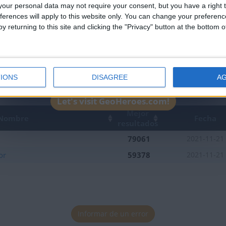
our personal data may not require your consent, but you have a right t
ferences will apply to this website only. You can change your preferen
y returning to this site and clicking the "Privacy" button at the bottom
IONS
DISAGREE
A
Let's visit GeoHeroes.com!
Mejor
Nombre
Fecha
resultados
79061
2021-11-21
or
59378
2021-11-21
Informar de un error