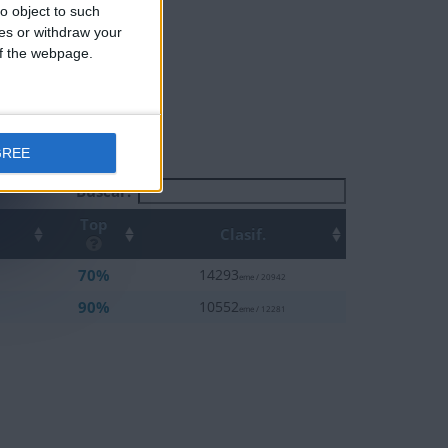
o object to such
ces or withdraw your
 of the webpage.
GREE
Buscar:
Top
Clasif.
70%
14293
eme / 20942
90%
10552
eme / 12281