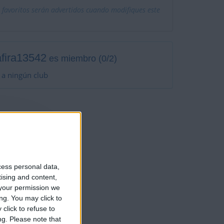
 favoritos serán advertidos cuando modifiques este
fira13542
es miembro (0/2)
 a ningún club
1
jugadores
cess personal data,
tising and content,
your permission we
ng. You may click to
click to refuse to
ng.
Please note that