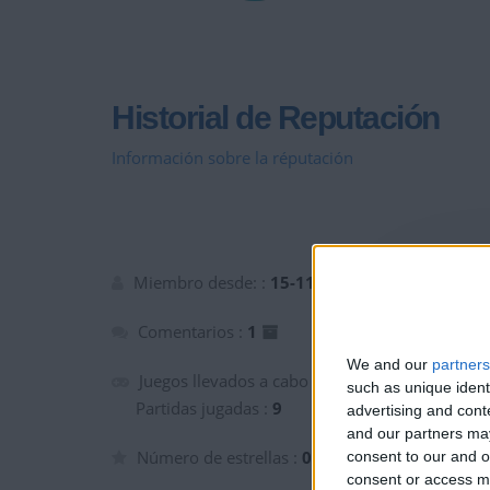
Historial de Reputación
Información sobre la réputación
Miembro desde: :
15-11-2021
Comentarios :
1
We and our
partners
Juegos llevados a cabo :
2
such as unique ident
Partidas jugadas :
9
advertising and con
and our partners may
Número de estrellas :
0
consent to our and o
consent or access m