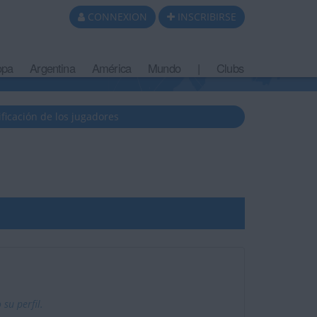
CONNEXION
INSCRIBIRSE
opa
Argentina
América
Mundo
|
Clubs
ificación de los jugadores
su perfil.