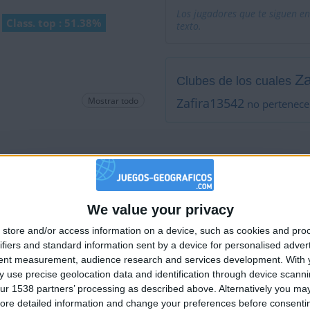
Los jugadores que te siguen en
Class. top : 51.38%
texto.
Za
Clubes de los cuales
Mostrar todo
Zafira13542
no pertenece
Está entre los favoritos de
We value your privacy
🇺🇸 We noticed you’re visiting from
store and/or access information on a device, such as cookies and pro
an English-speaking country
ifiers and standard information sent by a device for personalised adver
Join our American version now and be among
tent measurement, audience research and services development.
With 
 use precise geolocation data and identification through device scanni
the firsts to submit your score on our
ur 1538 partners’ processing as described above. Alternatively you may 
leaderboards!
ore detailed information and change your preferences before consenti