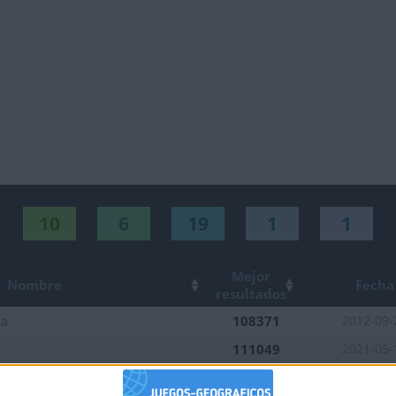
10
6
19
1
1
Mejor
Nombre
Fecha
resultados
na
108371
2012-09-
111049
2021-05-
la
107454
2026-03-