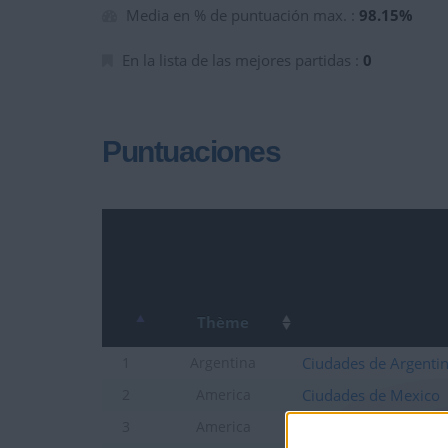
Media en % de puntuación max. :
98.15%
En la lista de las mejores partidas :
0
Puntuaciones
Thème
Ciudades de Argenti
1
Argentina
Ciudades de Mexico
2
America
Ciudades de Venezue
3
America