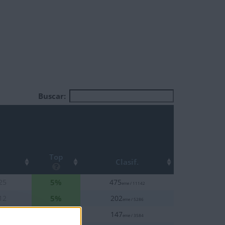
Buscar:
Top
Clasif.
5%
25
475
eme / 11142
5%
12
202
eme / 5286
5%
26
147
eme / 3584