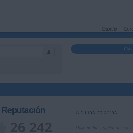
España
Eur
Clas
Reputación
Algunas palabras...
26 242
Flayo no ha completado su perf