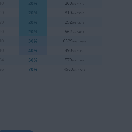
20%
10
260
eme / 1478
20%
09
319
eme / 3096
20%
29
292
eme / 2075
20%
20
562
eme / 4127
30%
10
6529
eme / 29856
40%
10
490
eme / 1453
50%
24
579
eme / 1209
70%
26
4563
eme / 7218