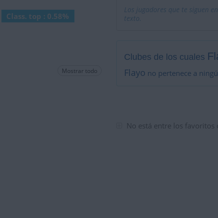
Los jugadores que te siguen en
Class. top : 0.58%
texto.
Fl
Clubes de los cuales
Mostrar todo
Flayo
no pertenece a ningú
No está entre los favoritos