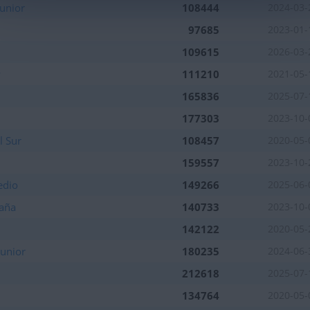
unior
108444
2024-03-
97685
2023-01-
109615
2026-03-
y
111210
2021-05-
165836
2025-07-
177303
2023-10-
l Sur
108457
2020-05-
159557
2023-10-
edio
149266
2025-06-
aña
140733
2023-10-
142122
2020-05-
unior
180235
2024-06-
212618
2025-07-
134764
2020-05-