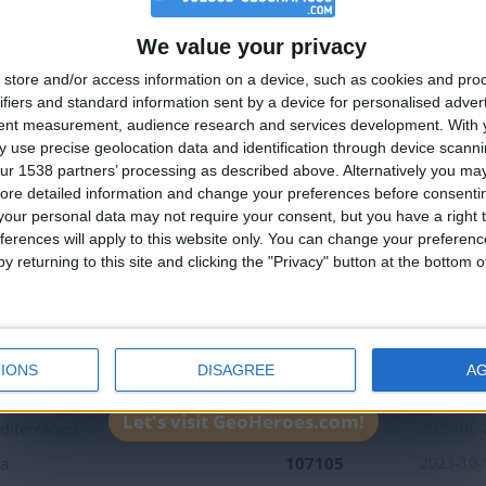
ntral
152792
2023-01-
We value your privacy
173780
2020-05-
🇺🇸 We noticed you’re visiting from
store and/or access information on a device, such as cookies and pro
U
179022
2020-05-
an English-speaking country
ifiers and standard information sent by a device for personalised adver
ina
208239
2024-06-
Join our American version now and be among
tent measurement, audience research and services development.
With 
 use precise geolocation data and identification through device scanni
the firsts to submit your score on our
a Junior
109336
2023-10-
ur 1538 partners’ processing as described above. Alternatively you may 
leaderboards!
unior
120035
2024-06-
ore detailed information and change your preferences before consenti
our personal data may not require your consent, but you have a right t
UU
117564
2021-08-
ferences will apply to this website only. You can change your preferen
y
107209
2024-05-
y returning to this site and clicking the "Privacy" button at the bottom
108032
2020-05-
231298
2024-03-
45267
2020-05-
IONS
DISAGREE
A
150620
2023-01-
Let's visit GeoHeroes.com!
diterráneo
98588
2025-06-
ia
107105
2023-10-