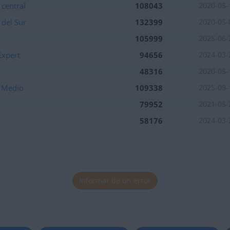
central
108043
2020-05-
del Sur
132399
2020-05-
105999
2025-06-
Expert
94656
2024-03-
48316
2020-05-
e Medio
109338
2025-09-
79952
2021-05-
58176
2024-03-
Informar de un error