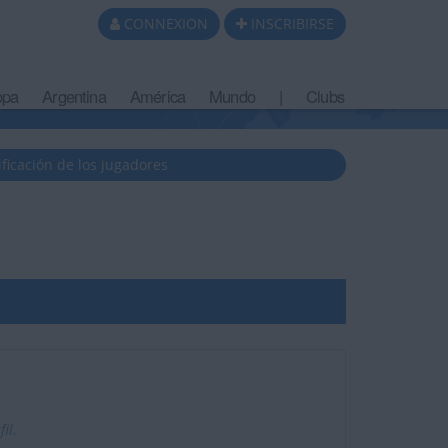
CONNEXION
INSCRIBIRSE
opa
Argentina
América
Mundo
|
Clubs
ificación de los jugadores
il.