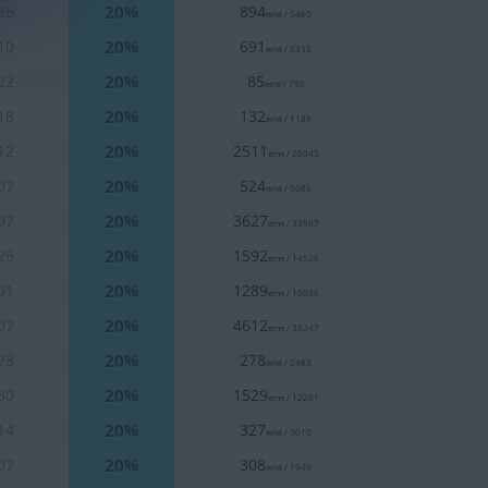
20%
26
894
eme / 5460
20%
10
691
eme / 5335
20%
22
85
eme / 795
20%
18
132
eme / 1188
20%
12
2511
eme / 20943
20%
07
524
eme / 5086
20%
07
3627
eme / 33997
20%
26
1592
eme / 14526
20%
01
1289
eme / 10036
20%
07
4612
eme / 38247
20%
28
278
eme / 2483
20%
30
1529
eme / 12281
20%
14
327
eme / 3010
20%
07
308
eme / 1949